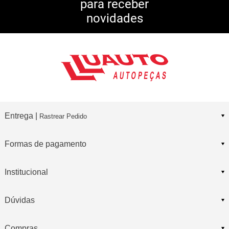
para receber
10% DE CASHBACK
novidades
Consulte Regulamento
Entrega |
Rastrear Pedido
Formas de pagamento
Institucional
Dúvidas
Compras