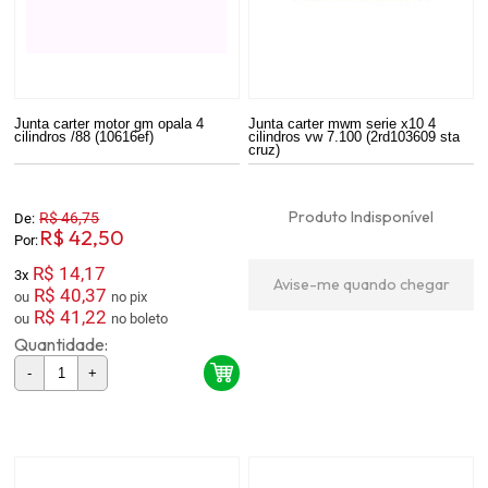
Junta carter motor gm opala 4
Junta carter mwm serie x10 4
cilindros /88 (10616ef)
cilindros vw 7.100 (2rd103609 sta
cruz)
Produto Indisponível
R$ 46,75
De:
R$ 42,50
Por:
R$ 14,17
3x
Avise-me quando chegar
R$ 40,37
ou
no pix
R$ 41,22
ou
no boleto
Quantidade:
-
+