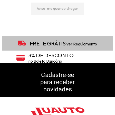
Avise-me quando chegar
9
Produtos
FRETE GRÁTIS
ver Regulamento
3% DE DESCONTO
no Boleto Bancário
5% DE DESCONTO
no Pix
Cadastre-se
para receber
10% DE CASHBACK
novidades
Consulte Regulamento