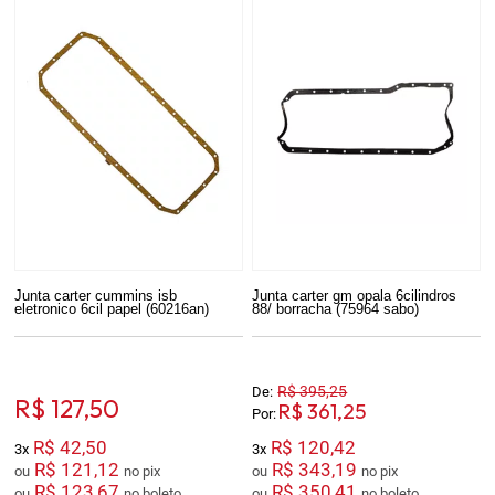
Junta carter cummins isb
Junta carter gm opala 6cilindros
eletronico 6cil papel (60216an)
88/ borracha (75964 sabo)
R$ 395,25
De:
R$ 127,50
R$ 361,25
Por:
R$ 42,50
R$ 120,42
3x
3x
R$ 121,12
R$ 343,19
ou
no pix
ou
no pix
R$ 123,67
R$ 350,41
ou
no boleto
ou
no boleto