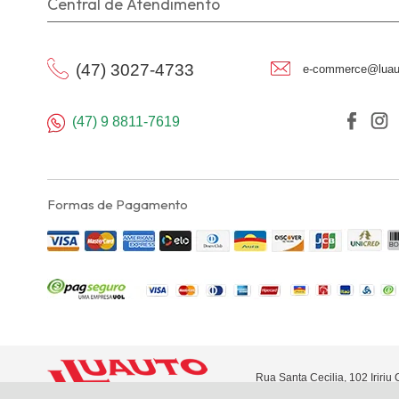
Central de Atendimento
(47) 3027-4733
e-commerce@luau
(47) 9 8811-7619
Formas de Pagamento
Rua Santa Cecilia, 102 Iriri
Joinville - SC