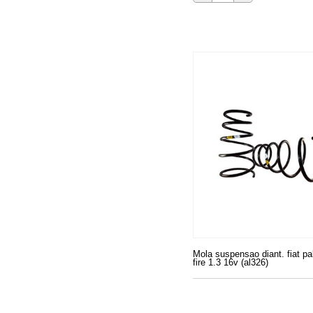
Mola suspensao diant. fiat pa
fire 1.3 16v (al326)