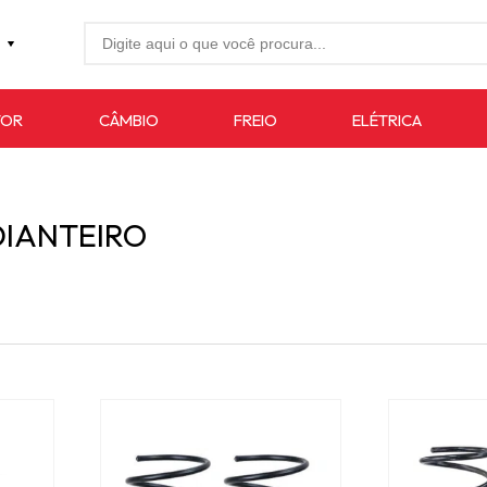
27-4733
TOR
CÂMBIO
FREIO
ELÉTRICA
7619
auto.com.br
DIANTEIRO