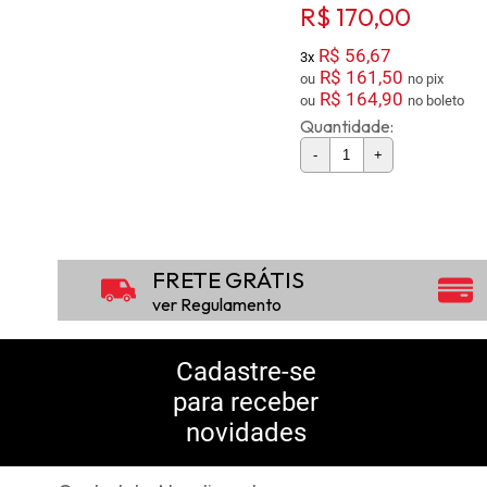
R$ 170,00
R$ 56,67
3x
R$ 161,50
ou
no pix
R$ 164,90
ou
no boleto
Quantidade:
-
+
FRETE GRÁTIS
ver Regulamento
Cadastre-se
para receber
novidades