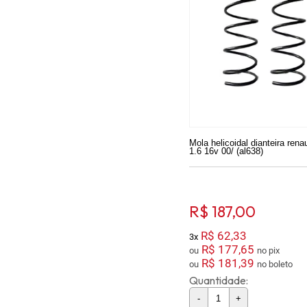
Mola helicoidal dianteira renau
1.6 16v 00/ (al638)
R$ 187,00
R$ 62,33
3x
R$ 177,65
ou
no pix
R$ 181,39
ou
no boleto
Quantidade:
-
+