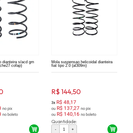
 dianteira s/acd gm
Mola suspensao helicoidal dianteira
che27 cofap)
fiat tipo 2.0 (al309m)
0
R$ 144,50
R$ 48,17
3x
0
R$ 137,27
no pix
ou
no pix
0
R$ 140,16
no boleto
ou
no boleto
Quantidade:
-
+