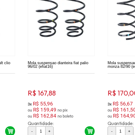
lt clio
Mola suspensao dianteira fiat palio
Mola suspensao
96/02 (efiat16)
monza 82/90 (e
R$ 167,88
R$ 170,0
R$ 55,96
R$ 56,67
3x
3x
R$ 159,49
R$ 161,5
ou
no pix
ou
R$ 162,84
R$ 164,9
ou
no boleto
ou
Quantidade:
Quantidade:
-
+
-
+