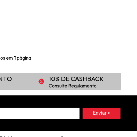
ídos em
1
página
ONTO
10% DE CASHBACK
Consulte Regulamento