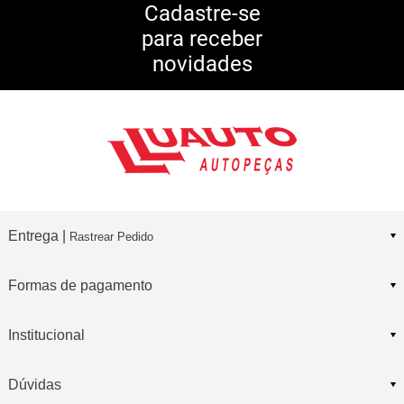
5% DE DESCONTO
no Pix
Cadastre-se
para receber
10% DE CASHBACK
novidades
Consulte Regulamento
Entrega |
Rastrear Pedido
Formas de pagamento
Institucional
Dúvidas