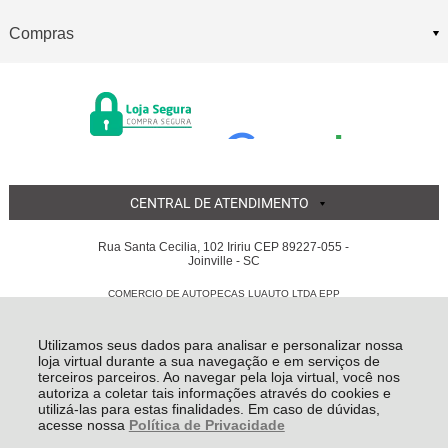
Compras
CENTRAL DE ATENDIMENTO
Rua Santa Cecilia, 102 Iririu CEP 89227-055 -
Joinville - SC
COMERCIO DE AUTOPECAS LUAUTO LTDA EPP
05.855.311/0001-56 - Todos os direitos reservados
-
Luauto
-
2026
Utilizamos seus dados para analisar e personalizar nossa
loja virtual durante a sua navegação e em serviços de
terceiros parceiros. Ao navegar pela loja virtual, você nos
autoriza a coletar tais informações através do cookies e
utilizá-las para estas finalidades. Em caso de dúvidas,
acesse nossa
Política de Privacidade