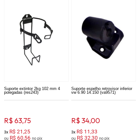
Suporte extintor 2kg 102 mm 4
Suporte espelho retrovisor inferior
polegadas (res243)
vw 6.90 14.150 (va9571)
R$ 63,75
R$ 34,00
R$ 21,25
R$ 11,33
3x
3x
R$ 60,56
R$ 32,30
ou
no pix
ou
no pix