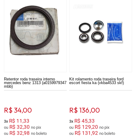
Retentor roda traseira interno
Kit rolamento roda traseira ford
mercedes benz 1313 (a0159979347
escort fiesta ka (vkba4533 skf)
mbb)
R$ 34,00
R$ 136,00
R$ 11,33
R$ 45,33
3x
3x
R$ 32,30
R$ 129,20
ou
no pix
ou
no pix
R$ 32,98
R$ 131,92
ou
no boleto
ou
no boleto