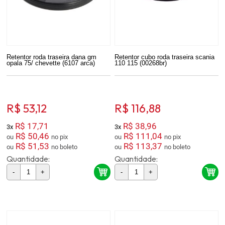
Retentor roda traseira dana gm
Retentor cubo roda traseira scania
opala 75/ chevette (6107 arca)
110 115 (00268br)
R$ 53,12
R$ 116,88
R$ 17,71
R$ 38,96
3x
3x
R$ 50,46
R$ 111,04
ou
no pix
ou
no pix
R$ 51,53
R$ 113,37
ou
no boleto
ou
no boleto
Quantidade:
Quantidade:
-
+
-
+