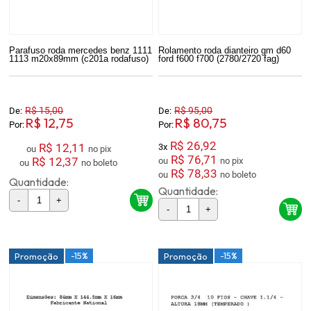
Parafuso roda mercedes benz 1111
Rolamento roda dianteiro gm d60
1113 m20x89mm (c201a rodafuso)
ford f600 f700 (2780/2720 fag)
R$ 15,00
R$ 95,00
De:
De:
R$ 12,75
R$ 80,75
Por:
Por:
R$ 26,92
R$ 12,11
3x
ou
no pix
R$ 76,71
R$ 12,37
ou
no pix
ou
no boleto
R$ 78,33
ou
no boleto
Quantidade:
Quantidade:
-
+
-
+
-15%
-15%
Promoção
Promoção