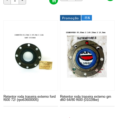
-
+
-15%
Promoção
Retentor roda traseira externo ford
Retentor roda traseira externo gm
f600 72/ (rpo63600005)
d60 64/80 f600 (01028be)