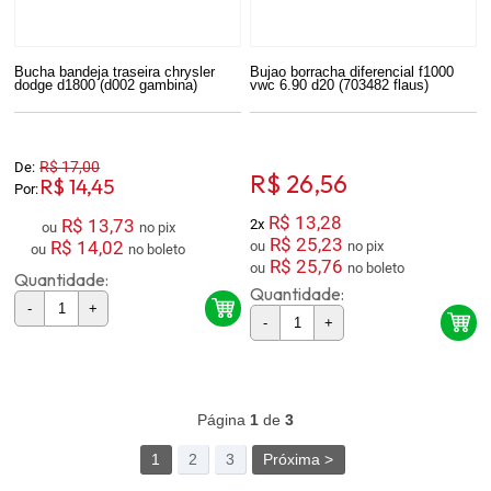
Bucha bandeja traseira chrysler
Bujao borracha diferencial f1000
dodge d1800 (d002 gambina)
vwc 6.90 d20 (703482 flaus)
R$ 17,00
De:
R$ 26,56
R$ 14,45
Por:
R$ 13,28
R$ 13,73
2x
ou
no pix
R$ 25,23
R$ 14,02
ou
no pix
ou
no boleto
R$ 25,76
ou
no boleto
Quantidade:
Quantidade:
-
+
-
+
84
Produtos
Página
1
de
3
1
2
3
Próxima >