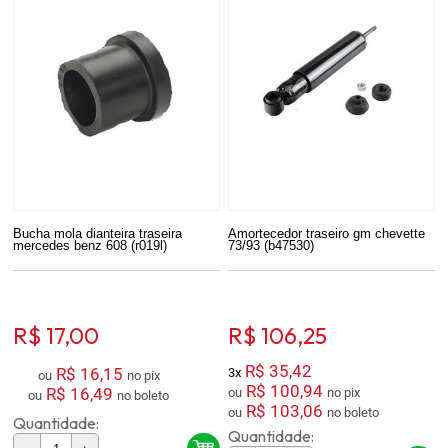
Bucha mola dianteira traseira
Amortecedor traseiro gm chevette
mercedes benz 608 (r019l)
73/93 (b47530)
R$ 17,00
R$ 106,25
R$ 35,42
R$ 16,15
3x
ou
no pix
R$ 100,94
R$ 16,49
ou
no pix
ou
no boleto
R$ 103,06
ou
no boleto
Quantidade:
Quantidade: