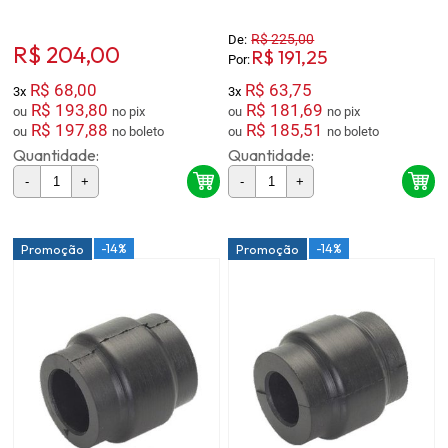
R$ 225,00
De:
R$ 204,00
R$ 191,25
Por:
R$ 68,00
R$ 63,75
3x
3x
R$ 193,80
R$ 181,69
ou
no pix
ou
no pix
R$ 197,88
R$ 185,51
ou
no boleto
ou
no boleto
Quantidade:
Quantidade:
-
+
-
+
-14%
-14%
Promoção
Promoção