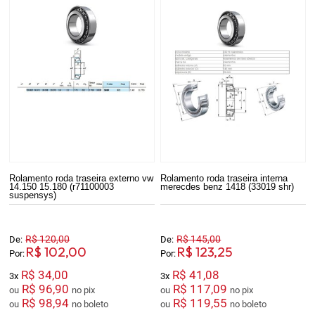
Rolamento roda traseira externo vw
Rolamento roda traseira interna
14.150 15.180 (r71100003
merecdes benz 1418 (33019 shr)
suspensys)
R$ 120,00
R$ 145,00
De:
De:
R$ 102,00
R$ 123,25
Por:
Por:
R$ 34,00
R$ 41,08
3x
3x
R$ 96,90
R$ 117,09
ou
no pix
ou
no pix
R$ 98,94
R$ 119,55
ou
no boleto
ou
no boleto