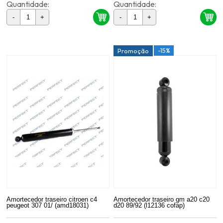
Quantidade:
Quantidade:
-
+
-
+
-15%
Promoção
Amortecedor traseiro citroen c4
Amortecedor traseiro gm a20 c20
peugeot 307 01/ (amd18031)
d20 89/92 (l12136 cofap)