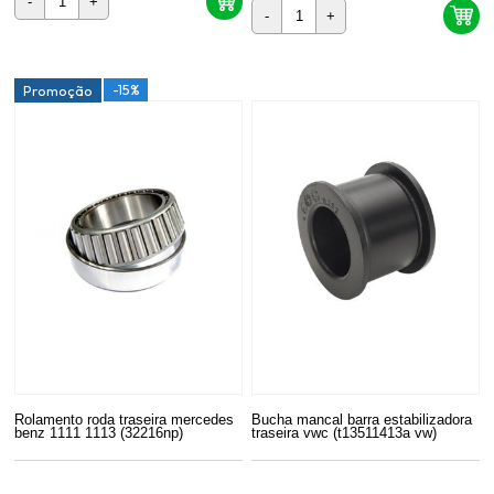
-
+
-
+
-15%
Promoção
Rolamento roda traseira mercedes
Bucha mancal barra estabilizadora
benz 1111 1113 (32216np)
traseira vwc (t13511413a vw)