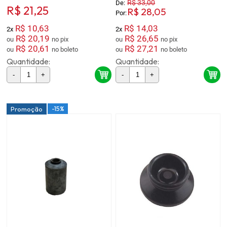
R$ 33,00
De:
R$ 21,25
R$ 28,05
Por:
R$ 10,63
R$ 14,03
2x
2x
R$ 20,19
R$ 26,65
ou
no pix
ou
no pix
R$ 20,61
R$ 27,21
ou
no boleto
ou
no boleto
Quantidade:
Quantidade:
-
+
-
+
-15%
Promoção