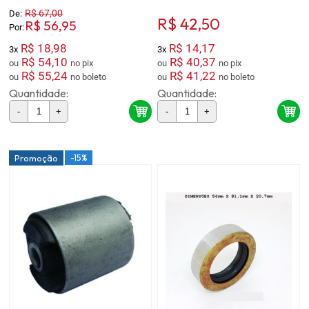
R$ 67,00
De:
R$ 42,50
R$ 56,95
Por:
R$ 18,98
R$ 14,17
3x
3x
R$ 54,10
R$ 40,37
ou
no pix
ou
no pix
R$ 55,24
R$ 41,22
ou
no boleto
ou
no boleto
Quantidade:
Quantidade:
-
+
-
+
-15%
Promoção