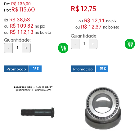
R$ 136,00
De:
R$ 12,75
R$ 115,60
Por:
R$ 38,53
R$ 12,11
3x
ou
no pix
R$ 109,82
R$ 12,37
ou
no pix
ou
no boleto
R$ 112,13
ou
no boleto
Quantidade:
Quantidade:
-
+
-
+
-15%
-15%
Promoção
Promoção