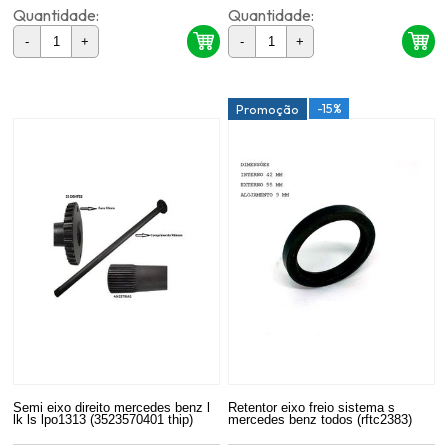
Quantidade:
Quantidade:
-
+
-
+
-15%
Promoção
Semi eixo direito mercedes benz l
Retentor eixo freio sistema s
lk ls lpo1313 (3523570401 thip)
mercedes benz todos (rftc2383)