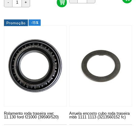
-
+
-15%
Promoção
Rolamento roda traseira vwc
Arruela encosto cubo roda traseira
11.130 ford f21000 (39590/520)
mbb 1111 1113 (3213560152 fc)