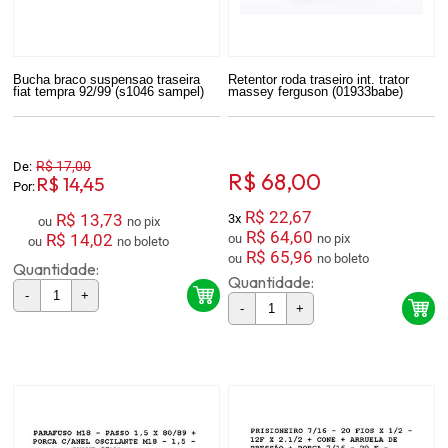
Bucha braco suspensao traseira
Retentor roda traseiro int. trator
fiat tempra 92/99 (s1046 sampel)
massey ferguson (01933babe)
R$ 17,00
De:
R$ 68,00
R$ 14,45
Por:
R$ 22,67
R$ 13,73
3x
ou
no pix
R$ 64,60
R$ 14,02
ou
no pix
ou
no boleto
R$ 65,96
ou
no boleto
Quantidade:
Quantidade:
-
+
-
+