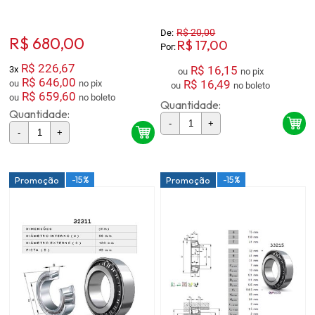
R$ 20,00
De:
R$ 680,00
R$ 17,00
Por:
R$ 226,67
R$ 16,15
3x
ou
no pix
R$ 646,00
R$ 16,49
ou
no pix
ou
no boleto
R$ 659,60
ou
no boleto
Quantidade:
Quantidade:
-
+
-
+
-15%
-15%
Promoção
Promoção