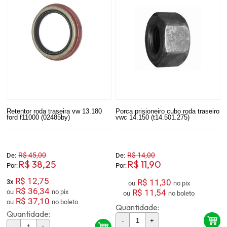
Retentor roda traseira vw 13.180
Porca prisioneiro cubo roda traseiro
ford f11000 (02485by)
vwc 14.150 (t14.501.275)
R$ 45,00
R$ 14,00
De:
De:
R$ 38,25
R$ 11,90
Por:
Por:
R$ 12,75
R$ 11,30
3x
ou
no pix
R$ 36,34
R$ 11,54
ou
no pix
ou
no boleto
R$ 37,10
ou
no boleto
Quantidade:
Quantidade:
-
+