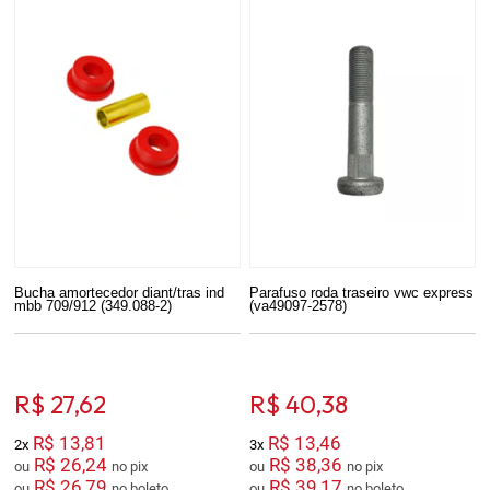
Bucha amortecedor diant/tras ind
Parafuso roda traseiro vwc express
mbb 709/912 (349.088-2)
(va49097-2578)
R$ 27,62
R$ 40,38
R$ 13,81
R$ 13,46
2x
3x
R$ 26,24
R$ 38,36
ou
no pix
ou
no pix
R$ 26,79
R$ 39,17
ou
no boleto
ou
no boleto