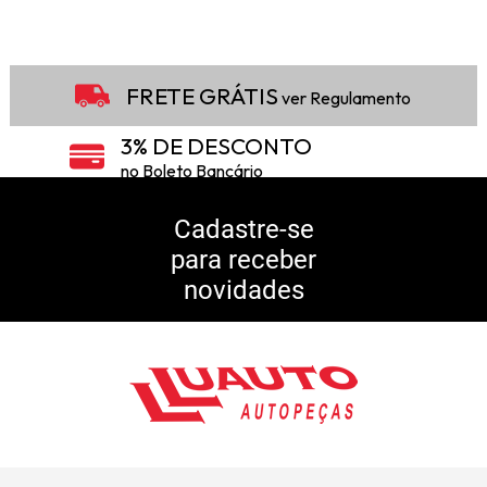
FRETE GRÁTIS
ver Regulamento
3% DE DESCONTO
no Boleto Bancário
5% DE DESCONTO
no Pix
Cadastre-se
para receber
10% DE CASHBACK
novidades
Consulte Regulamento