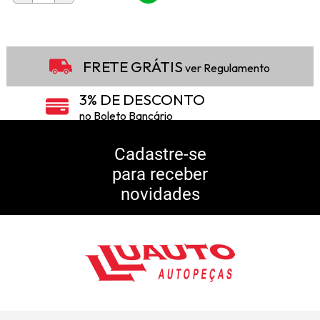
FRETE GRÁTIS
ver Regulamento
3% DE DESCONTO
no Boleto Bancário
5% DE DESCONTO
no Pix
Cadastre-se
para receber
10% DE CASHBACK
novidades
Consulte Regulamento