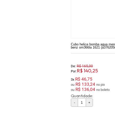
Cubo helice bomba agua mer
benz om366la 1621 (a376205
R$ 165,00
De:
R$ 140,25
Por:
R$ 46,75
3x
R$ 133,24
ou
no pix
R$ 136,04
ou
no boleto
Quantidade:
-
+