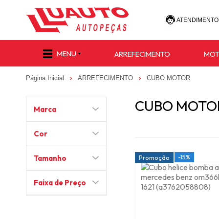
ATENDIMENTO
(47) 30
MENU
ARREFECIMENTO
MO
(47) 9 8811-
Página Inicial
ARREFECIMENTO
CUBO MOTOR
e-commerce@lu
CUBO MOTO
Marca
Cor
-15%
Tamanho
Promoção
Faixa de Preço