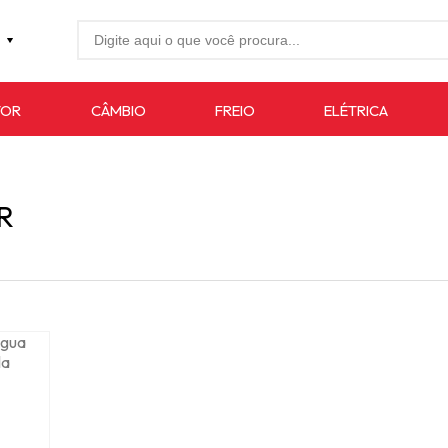
27-4733
TOR
CÂMBIO
FREIO
ELÉTRICA
7619
auto.com.br
R