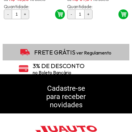
Quantidade:
Quantidade:
-
+
-
+
2
Produtos
FRETE GRÁTIS
ver Regulamento
3% DE DESCONTO
no Boleto Bancário
5% DE DESCONTO
no Pix
Cadastre-se
para receber
10% DE CASHBACK
novidades
Consulte Regulamento