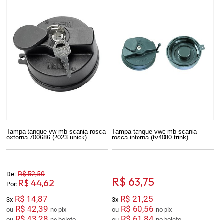
Tampa tanque vw mb scania rosca
Tampa tanque vwc mb scania
externa 700686 (2023 unick)
rosca interna (tv4080 trink)
R$ 52,50
De:
R$ 63,75
R$ 44,62
Por:
R$ 14,87
R$ 21,25
3x
3x
R$ 42,39
R$ 60,56
ou
no pix
ou
no pix
R$ 43,28
R$ 61,84
ou
no boleto
ou
no boleto