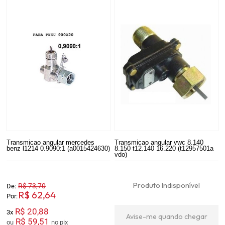
Transmicao angular mercedes
Transmicao angular vwc 8.140
benz l1214 0.9090:1 (a0015424630)
8.150 t12.140 16.220 (t12957501a
vdo)
Produto Indisponível
R$ 73,70
De:
R$ 62,64
Por:
R$ 20,88
3x
Avise-me quando chegar
R$ 59,51
ou
no pix