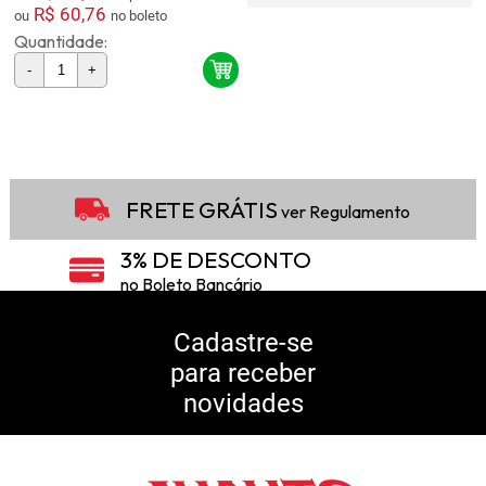
R$ 60,76
ou
no boleto
Quantidade:
-
+
2
Produtos
FRETE GRÁTIS
ver Regulamento
3% DE DESCONTO
no Boleto Bancário
5% DE DESCONTO
no Pix
Cadastre-se
para receber
10% DE CASHBACK
novidades
Consulte Regulamento