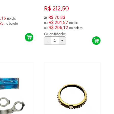
R$ 212,50
R$ 70,83
,16
3x
no pix
R$ 201,87
55
ou
no pix
no boleto
R$ 206,12
ou
no boleto
Quantidade:
-
+