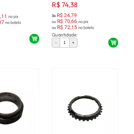
R$ 74,38
R$ 24,79
,11
3x
no pix
R$ 70,66
37
ou
no pix
no boleto
R$ 72,15
ou
no boleto
Quantidade:
-
+