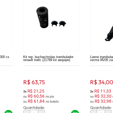
4000 cx
Kit rep. buchas/molas trambulador
Liame trambula
renault trafic (21789 kit aequipe)
vectra 95/05 zaf
R$ 63,75
R$ 34,0
R$ 21,25
R$ 11,33
3x
3x
R$ 60,56
R$ 32,30
ou
no pix
ou
R$ 61,84
R$ 32,98
ou
no boleto
ou
Quantidade:
Quantidade: