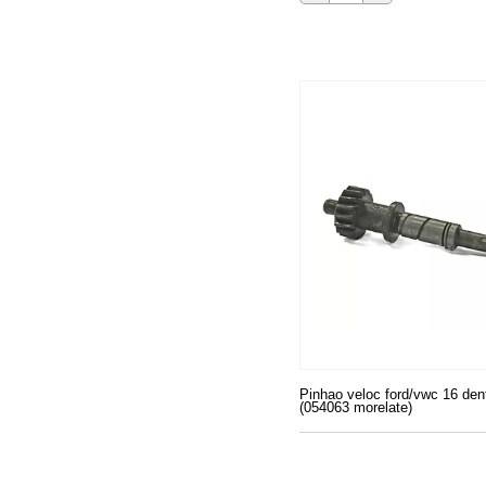
Pinhao veloc ford/vwc 16 den
(054063 morelate)