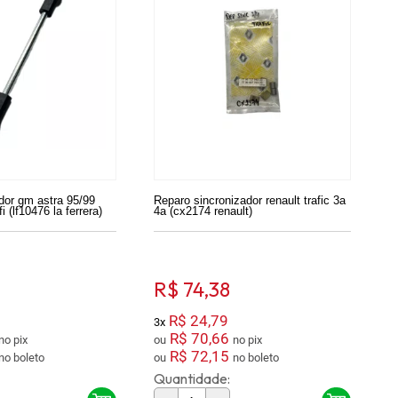
dor gm astra 95/99
Reparo sincronizador renault trafic 3a
i (lf10476 la ferrera)
4a (cx2174 renault)
0
R$ 74,38
R$ 24,79
3x
R$ 70,66
no pix
ou
no pix
R$ 72,15
no boleto
ou
no boleto
Quantidade: