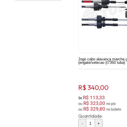
Jogo cabo alavanca marcha 
(engate/selecao (t7350 tuba)
R$ 340,00
R$ 113,33
3x
R$ 323,00
ou
no pix
R$ 329,80
ou
no boleto
Quantidade:
-
+