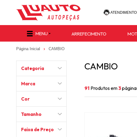
ATENDIMENTO
(47) 30
MENU
ARREFECIMENTO
MO
(47) 9 8811-
Página Inicial
CAMBIO
e-commerce@lu
CAMBIO
Categoria
Marca
91
Produtos em
3
página
Cor
Tamanho
Faixa de Preço