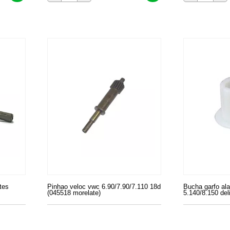
tes
Pinhao veloc vwc 6.90/7.90/7.110 18d
Bucha garfo alav
(045518 morelate)
5.140/8.150 del