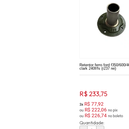
Retentor ferro ford f350/600/
clark 240f/fs (r237 rei)
R$ 233,75
R$ 77,92
3x
R$ 222,06
ou
no pix
R$ 226,74
ou
no boleto
Quantidade: