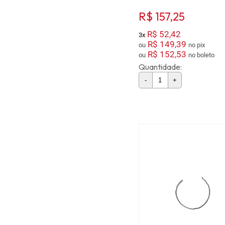
R$ 157,25
R$ 52,42
3x
R$ 149,39
ou
no pix
R$ 152,53
ou
no boleto
Quantidade:
-
+