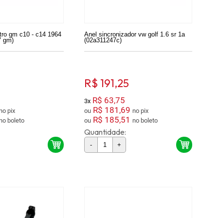
tro gm c10 - c14 1964
Anel sincronizador vw golf 1.6 sr 1a
7 gm)
(02a311247c)
R$ 191,25
R$ 63,75
3x
R$ 181,69
no pix
ou
no pix
R$ 185,51
no boleto
ou
no boleto
Quantidade:
-
+