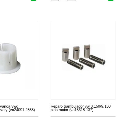
anca vwc
Reparo trambulador vw 8.150/9.150
ivery (va24091-2568)
pino maior (va15318-137)