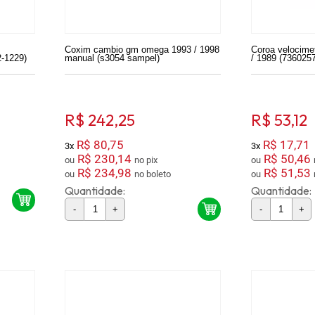
Coxim cambio gm omega 1993 / 1998
Coroa velocime
2-1229)
manual (s3054 sampel)
/ 1989 (736025
R$ 242,25
R$ 53,12
R$ 80,75
R$ 17,71
3x
3x
R$ 230,14
R$ 50,46
ou
no pix
ou
R$ 234,98
R$ 51,53
ou
no boleto
ou
Quantidade:
Quantidade:
-
+
-
+