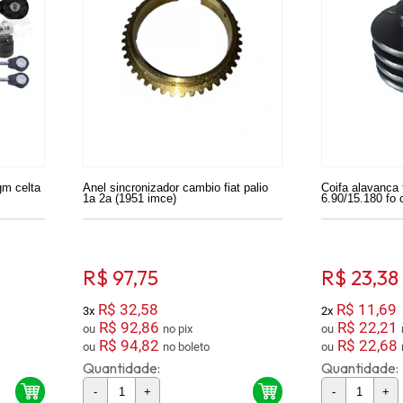
gm celta
Anel sincronizador cambio fiat palio
Coifa alavanca
1a 2a (1951 imce)
6.90/15.180 fo 
R$ 97,75
R$ 23,38
R$ 32,58
R$ 11,69
3x
2x
R$ 92,86
R$ 22,21
ou
no pix
ou
R$ 94,82
R$ 22,68
ou
no boleto
ou
Quantidade:
Quantidade:
-
+
-
+