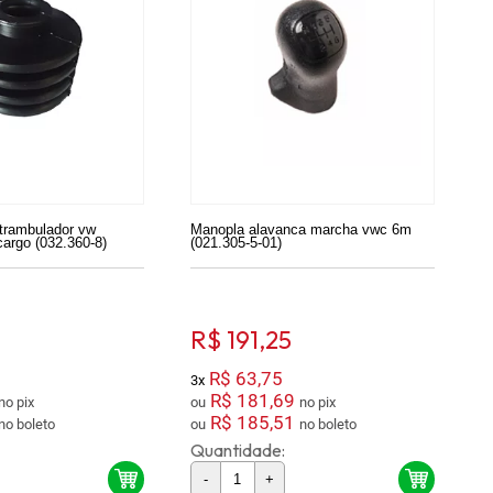
 trambulador vw
Manopla alavanca marcha vwc 6m
cargo (032.360-8)
(021.305-5-01)
R$ 191,25
R$ 63,75
3x
R$ 181,69
no pix
ou
no pix
R$ 185,51
no boleto
ou
no boleto
Quantidade:
-
+