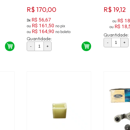
R$ 170,00
R$ 19,12
R$ 56,67
R$ 18
3x
ou
R$ 161,50
R$ 18,
ou
no pix
ou
R$ 164,90
ou
no boleto
Quantidade:
Quantidade:
-
+
-
+