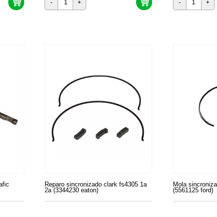
-
+
-
+
afic
Reparo sincronizado clark fs4305 1a
Mola sincroniza
2a (3344230 eaton)
(5561125 ford)