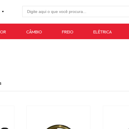
27-4733
TOR
CÂMBIO
FREIO
ELÉTRICA
7619
auto.com.br
s