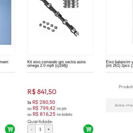
a mwm
Kit eixo comando gm vectra astra
Eixo balancim 
omega 2.0 mpfi (cj168j)
(mt 261) 2pcs 
Produto
R$ 841,50
R$ 280,50
3x
Avise-me
R$ 799,42
ou
no pix
R$ 816,25
ou
no boleto
Quantidade:
-
+