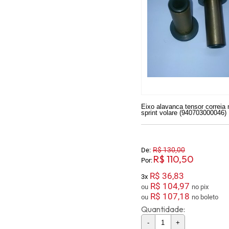
Eixo alavanca tensor correi
sprint volare (940703000046)
R$ 130,00
De:
R$ 110,50
Por:
R$ 36,83
3x
R$ 104,97
ou
no pix
R$ 107,18
ou
no boleto
Quantidade:
-
+