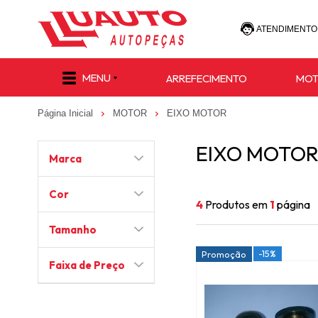
ATENDIMENTO
(47) 30
MENU
ARREFECIMENTO
MO
(47) 9 8811-
Página Inicial
MOTOR
EIXO MOTOR
e-commerce@lu
EIXO MOTO
Marca
Cor
4
Produtos em
1
página
Tamanho
-15%
Promoção
Faixa de Preço