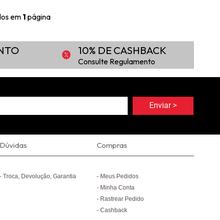
ídos em
1
página
ONTO
10% DE CASHBACK
Consulte Regulamento
Dúvidas
Compras
Troca, Devolução, Garantia
Meus Pedidos
Minha Conta
Rastrear Pedido
Cashback