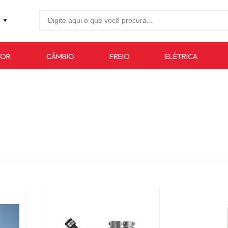
27-4733
TOR
CÂMBIO
FREIO
ELÉTRICA
7619
auto.com.br
R