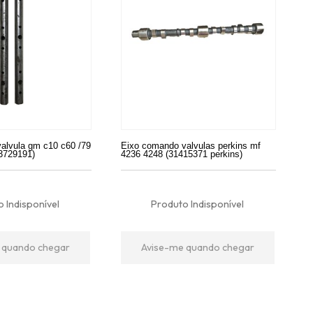
valvula gm c10 c60 /79
Eixo comando valvulas perkins mf
(3729191)
4236 4248 (31415371 perkins)
 Indisponível
Produto Indisponível
 quando chegar
Avise-me quando chegar