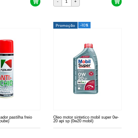
-
+
-10%
Promoção
iador pastilha freio
Oleo motor sintetico mobil super 0w-
oube)
20 api sp (0w20 mobil)