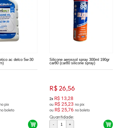
etico ac delco 5w-30
Silicone aerossol spray 300ml 190gr
m)
car80 (car80 silicone spray)
R$ 26,56
R$ 13,28
2x
R$ 25,23
no pix
ou
no pix
R$ 25,76
no boleto
ou
no boleto
Quantidade:
-
+