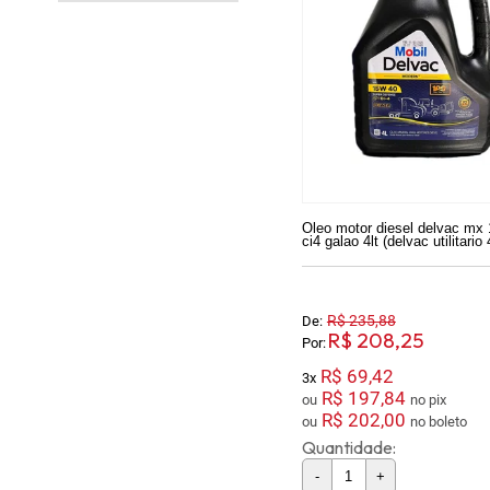
Oleo motor diesel delvac mx
ci4 galao 4lt (delvac utilitario 
R$ 235,88
De:
R$ 208,25
Por:
R$ 69,42
3x
R$ 197,84
ou
no pix
R$ 202,00
ou
no boleto
Quantidade:
-
+