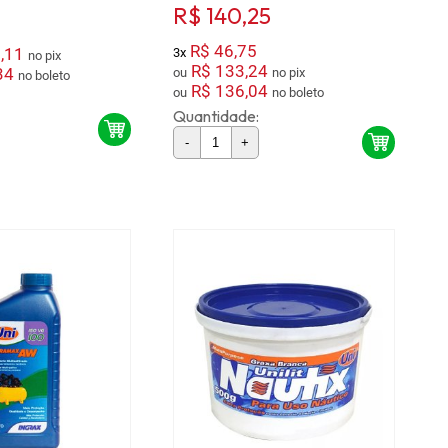
R$ 140,25
R$ 46,75
,11
3x
no pix
R$ 133,24
34
ou
no pix
no boleto
R$ 136,04
ou
no boleto
Quantidade:
-
+