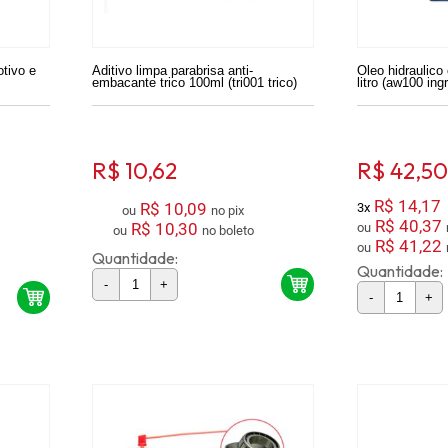
otivo e
Aditivo limpa parabrisa anti-
Oleo hidraulic
embacante trico 100ml (tri001 trico)
litro (aw100 ingr
R$ 10,62
R$ 42,50
R$ 14,17
R$ 10,09
3x
ou
no pix
R$ 40,37
R$ 10,30
ou
ou
no boleto
R$ 41,22
ou
Quantidade:
Quantidade:
-
+
-
+