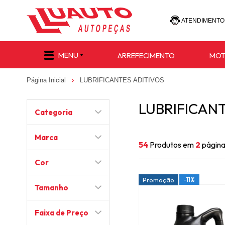
ATENDIMENTO
(47) 30
MENU
ARREFECIMENTO
MO
(47) 9 8811-
Página Inicial
LUBRIFICANTES ADITIVOS
e-commerce@lu
LUBRIFICANT
Categoria
Marca
54
Produtos em
2
págin
Cor
-11%
Promoção
Tamanho
Faixa de Preço