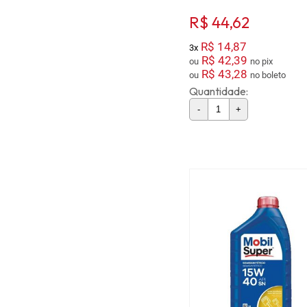
R$ 44,62
R$ 14,87
3x
R$ 42,39
ou
no pix
R$ 43,28
ou
no boleto
Quantidade:
-
+