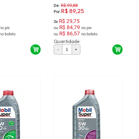
R$ 99,88
De:
R$ 89,25
Por:
R$ 29,75
3x
R$ 84,79
no pix
ou
no pix
R$ 86,57
no boleto
ou
no boleto
Quantidade:
-
+