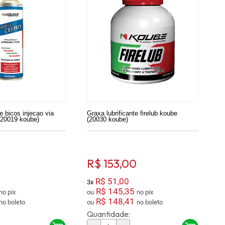
 bicos injecao via
Graxa lubrificante firelub koube
(20019 koube)
(20030 koube)
R$ 153,00
R$ 51,00
3x
R$ 145,35
no pix
ou
no pix
R$ 148,41
no boleto
ou
no boleto
Quantidade: