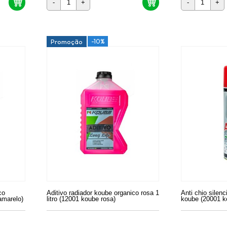
-
+
-
+
-10%
Promoção
co
Aditivo radiador koube organico rosa 1
Anti chio silenc
amarelo)
litro (12001 koube rosa)
koube (20001 k