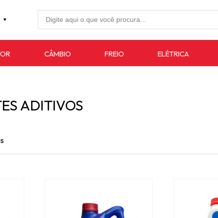
27-4733
TOR
CÂMBIO
FREIO
ELÉTRICA
7619
auto.com.br
ES ADITIVOS
as