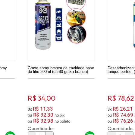
pray
Graxa spray branca de cavidade base
Descarbonizante
de litio 300ml (car80 graxa branca)
tanque perfect 
R$ 34,00
R$ 78,62
R$ 11,33
R$ 26,21
3x
3x
R$ 32,30
R$ 74,69
ou
no pix
ou
R$ 32,98
R$ 76,26
ou
no boleto
ou
Quantidade:
Quantidade: