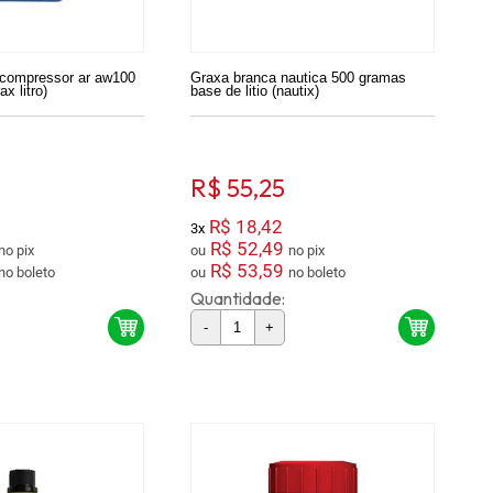
o compressor ar aw100
Graxa branca nautica 500 gramas
ax litro)
base de litio (nautix)
R$ 55,25
R$ 18,42
3x
R$ 52,49
no pix
ou
no pix
R$ 53,59
no boleto
ou
no boleto
Quantidade:
-
+