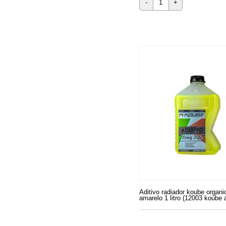
-
+
Aditivo radiador koube organi
amarelo 1 litro (12003 koube 