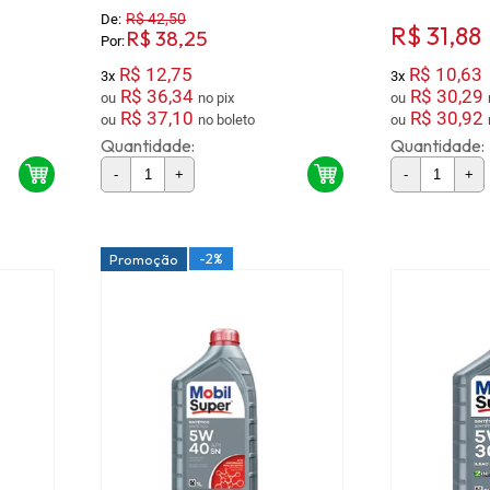
R$ 42,50
De:
R$ 31,88
R$ 38,25
Por:
R$ 12,75
R$ 10,63
3x
3x
R$ 36,34
R$ 30,29
ou
no pix
ou
R$ 37,10
R$ 30,92
ou
no boleto
ou
Quantidade:
Quantidade:
-
+
-
+
-2%
Promoção