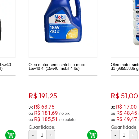
 15w40
Oleo motor semi sintetico mobil
Oleo motor sint
4)
15w40 4l (15w40 mobil 4 lts)
d1 (98553886 g
R$ 191,25
R$ 51,00
R$ 63,75
R$ 17,00
3x
3x
R$ 181,69
R$ 48,45
ou
no pix
ou
R$ 185,51
R$ 49,47
ou
no boleto
ou
Quantidade:
Quantidade:
-
+
-
+