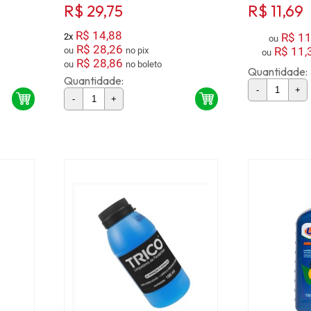
R$ 29,75
R$ 11,69
R$ 14,88
R$ 11
2x
ou
R$ 28,26
R$ 11,
ou
no pix
ou
R$ 28,86
ou
no boleto
Quantidade:
Quantidade:
-
+
-
+