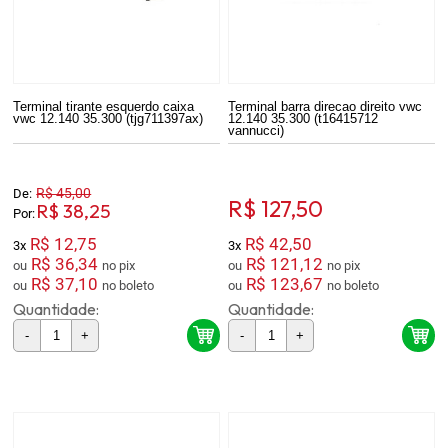
Terminal tirante esquerdo caixa
Terminal barra direcao direito vwc
vwc 12.140 35.300 (tjg711397ax)
12.140 35.300 (t16415712
vannucci)
R$ 45,00
De:
R$ 127,50
R$ 38,25
Por:
R$ 12,75
R$ 42,50
3x
3x
R$ 36,34
R$ 121,12
ou
no pix
ou
no pix
R$ 37,10
R$ 123,67
ou
no boleto
ou
no boleto
Quantidade:
Quantidade:
-
+
-
+