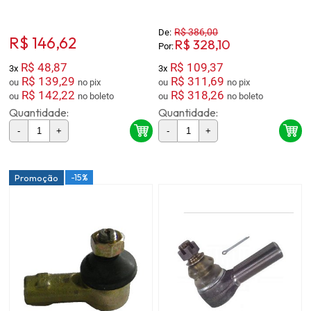
R$ 386,00
De:
R$ 146,62
R$ 328,10
Por:
R$ 48,87
R$ 109,37
3x
3x
R$ 139,29
R$ 311,69
ou
no pix
ou
no pix
R$ 142,22
R$ 318,26
ou
no boleto
ou
no boleto
Quantidade:
Quantidade:
-
+
-
+
-15%
Promoção