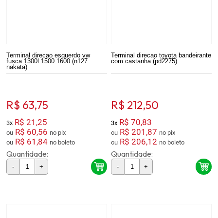
Terminal direcao esquerdo vw
Terminal direcao toyota bandeirante
fusca 1300l 1500 1600 (n127
com castanha (pd2275)
nakata)
R$ 63,75
R$ 212,50
R$ 21,25
R$ 70,83
3x
3x
R$ 60,56
R$ 201,87
ou
no pix
ou
no pix
R$ 61,84
R$ 206,12
ou
no boleto
ou
no boleto
Quantidade:
Quantidade:
-
+
-
+