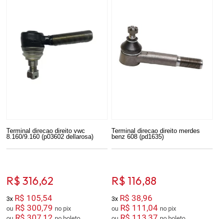
Terminal direcao direito vwc
Terminal direcao direito merdes
8.160/9.160 (p03602 dellarosa)
benz 608 (pd1635)
R$ 316,62
R$ 116,88
R$ 105,54
R$ 38,96
3x
3x
R$ 300,79
R$ 111,04
ou
no pix
ou
no pix
R$ 307,12
R$ 113,37
ou
no boleto
ou
no boleto