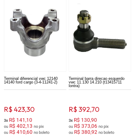
Terminal diferencial vwc 12140
Terminal barra direcao esquerdo
14140 ford cargo (3-4-11241-2)
vwc 11.130 14.210 (t13415711
lontra)
R$ 423,30
R$ 392,70
R$ 141,10
R$ 130,90
3x
3x
R$ 402,13
R$ 373,06
ou
no pix
ou
no pix
R$ 410,60
R$ 380,92
ou
no boleto
ou
no boleto