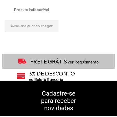
Produto Indisponível
Avise-me quando chegar
17
Produtos
FRETE GRÁTIS
ver Regulamento
3% DE DESCONTO
no Boleto Bancário
5% DE DESCONTO
no Pix
Cadastre-se
para receber
10% DE CASHBACK
novidades
Consulte Regulamento