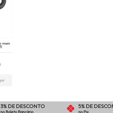
tor mwm
4)
l
gar
3% DE DESCONTO
5% DE DESC
no Boleto Bancário
no Pix