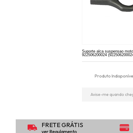
Suporte alca suspensao mo
922506200024 (92250620002
Produto Indisponíve
Avise-me quando che
FRETE GRÁTIS
ver Regulamento