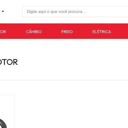
27-4733
TOR
CÂMBIO
FREIO
ELÉTRICA
7619
auto.com.br
OTOR