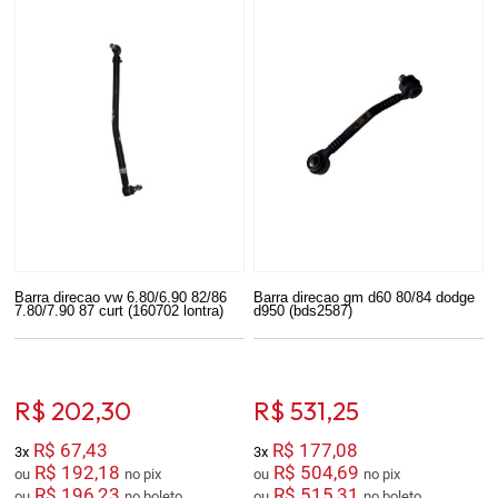
Barra direcao vw 6.80/6.90 82/86
Barra direcao gm d60 80/84 dodge
7.80/7.90 87 curt (160702 lontra)
d950 (bds2587)
R$ 202,30
R$ 531,25
R$ 67,43
R$ 177,08
3x
3x
R$ 192,18
R$ 504,69
ou
no pix
ou
no pix
R$ 196,23
R$ 515,31
ou
no boleto
ou
no boleto