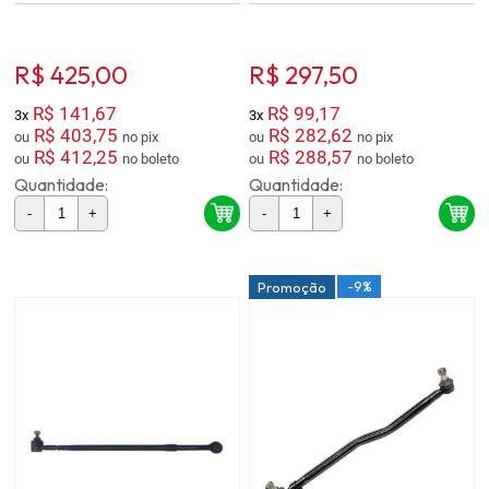
R$ 425,00
R$ 297,50
R$ 141,67
R$ 99,17
3x
3x
R$ 403,75
R$ 282,62
ou
no pix
ou
no pix
R$ 412,25
R$ 288,57
ou
no boleto
ou
no boleto
Quantidade:
Quantidade:
-
+
-
+
-9%
Promoção