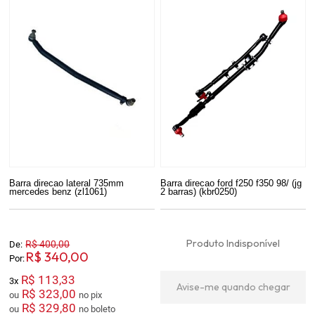
Barra direcao lateral 735mm
Barra direcao ford f250 f350 98/ (jg
mercedes benz (zl1061)
2 barras) (kbr0250)
Produto Indisponível
R$ 400,00
De:
R$ 340,00
Por:
R$ 113,33
3x
Avise-me quando chegar
R$ 323,00
ou
no pix
R$ 329,80
ou
no boleto