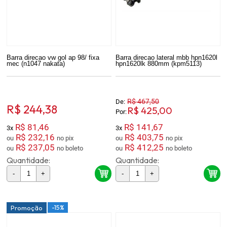
Barra direcao vw gol ap 98/ fixa
Barra direcao lateral mbb hpn1620l
mec (n1047 nakata)
hpn1620lk 880mm (kpm5113)
R$ 467,50
De:
R$ 244,38
R$ 425,00
Por:
R$ 81,46
R$ 141,67
3x
3x
R$ 232,16
R$ 403,75
ou
no pix
ou
no pix
R$ 237,05
R$ 412,25
ou
no boleto
ou
no boleto
Quantidade:
Quantidade:
-
+
-
+
-15%
Promoção