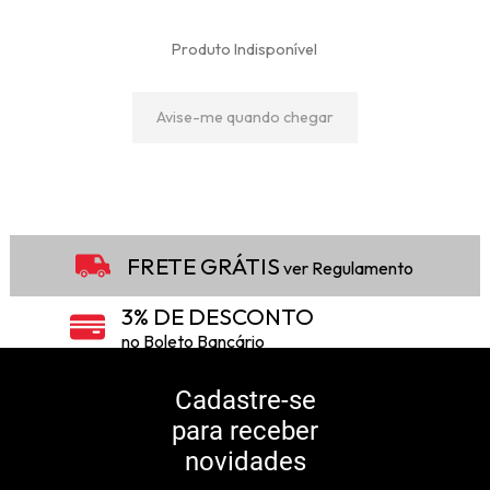
Produto Indisponível
Avise-me quando chegar
9
Produtos
FRETE GRÁTIS
ver Regulamento
3% DE DESCONTO
no Boleto Bancário
5% DE DESCONTO
no Pix
Cadastre-se
para receber
10% DE CASHBACK
novidades
Consulte Regulamento