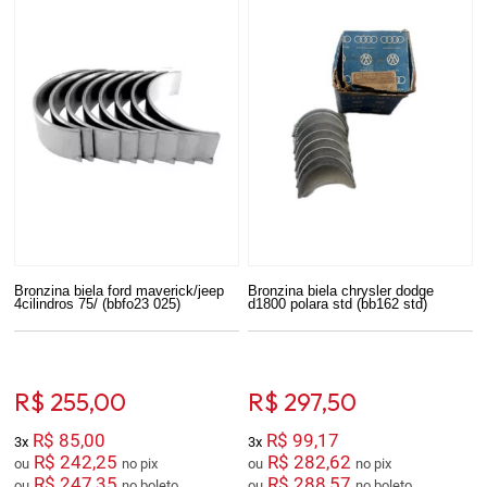
Bronzina biela ford maverick/jeep
Bronzina biela chrysler dodge
4cilindros 75/ (bbfo23 025)
d1800 polara std (bb162 std)
R$ 255,00
R$ 297,50
R$ 85,00
R$ 99,17
3x
3x
R$ 242,25
R$ 282,62
ou
no pix
ou
no pix
R$ 247,35
R$ 288,57
ou
no boleto
ou
no boleto