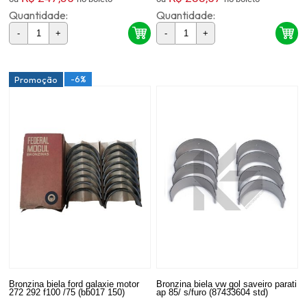
Quantidade:
Quantidade:
-
+
-
+
-6%
Promoção
Bronzina biela ford galaxie motor
Bronzina biela vw gol saveiro parati
272 292 f100 /75 (bb017 150)
ap 85/ s/furo (87433604 std)