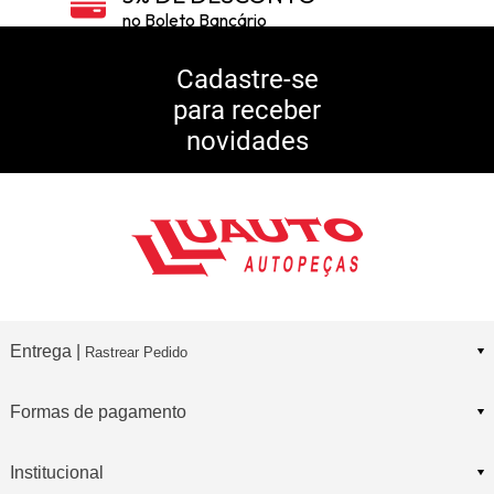
no Boleto Bancário
5% DE DESCONTO
no Pix
Cadastre-se
para receber
10% DE CASHBACK
novidades
Consulte Regulamento
Entrega |
Rastrear Pedido
Formas de pagamento
Institucional