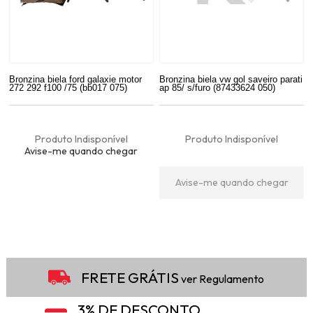
Bronzina biela ford galaxie motor
Bronzina biela vw gol saveiro parati
272 292 f100 /75 (bb017 075)
ap 85/ s/furo (87433624 050)
Produto Indisponível
Produto Indisponível
Avise-me quando chegar
Avise-me quando chegar
6
Produtos
FRETE GRÁTIS
ver Regulamento
3% DE DESCONTO