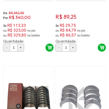
R$ 362,50
De:
R$ 89,25
R$ 340,00
Por:
R$ 113,33
R$ 29,75
3x
3x
R$ 323,00
R$ 84,79
ou
no pix
ou
no pix
R$ 329,80
R$ 86,57
ou
no boleto
ou
no boleto
Quantidade:
Quantidade:
-
+
-
+