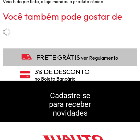
Veio tudo perfeito, a loja mandou o produto rápido.
Você também pode gostar de
FRETE GRÁTIS
ver Regulamento
3% DE DESCONTO
no Boleto Bancário
5% DE DESCONTO
no Pix
Cadastre-se
para receber
10% DE CASHBACK
novidades
Consulte Regulamento