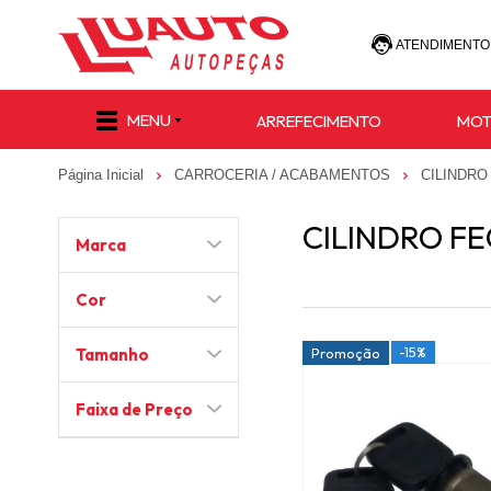
ATENDIMENTO
(47) 30
MENU
ARREFECIMENTO
MO
(47) 9 8811-
Página Inicial
CARROCERIA / ACABAMENTOS
CILINDR
e-commerce@lu
CILINDRO F
Marca
Cor
-15%
Tamanho
Promoção
Faixa de Preço