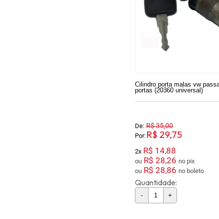
Cilindro porta malas vw passa
portas (20360 universal)
R$ 35,00
De:
R$ 29,75
Por:
R$ 14,88
2x
R$ 28,26
ou
no pix
R$ 28,86
ou
no boleto
Quantidade:
-
+