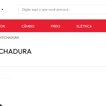
27-4733
TOR
CÂMBIO
FREIO
ELÉTRICA
7619
O FECHADURA
auto.com.br
ECHADURA