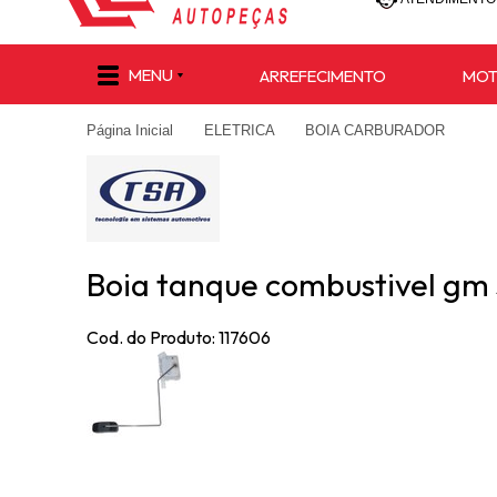
(47) 30
MENU
ARREFECIMENTO
MO
(47) 9 8811-
Página Inicial
ELETRICA
BOIA CARBURADOR
e-commerce@lu
Boia tanque combustivel gm s1
Cod. do Produto: 117606