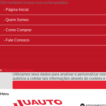
Olá Visitante!
Acesse sua conta e pedidos
Página Inicial
Quem Somos
Como Comprar
Fale Conosco
x
Filtre sua Pesquisa:
Utilizamos seus dados para analisar e personalizar noss
autoriza a coletar tais informações através do cookies 
Menu
ATENDIMENTO