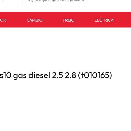
27-4733
TOR
CÂMBIO
FREIO
ELÉTRICA
7619
auto.com.br
0 gas diesel 2.5 2.8 (t010165)