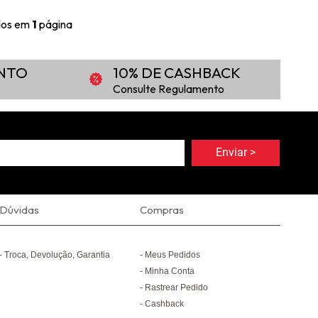
ídos em
1
página
ONTO
10% DE CASHBACK
Consulte Regulamento
Dúvidas
Compras
Troca, Devolução, Garantia
Meus Pedidos
Minha Conta
Rastrear Pedido
Cashback