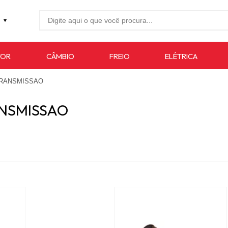
27-4733
TOR
CÂMBIO
FREIO
ELÉTRICA
7619
TRANSMISSAO
auto.com.br
NSMISSAO