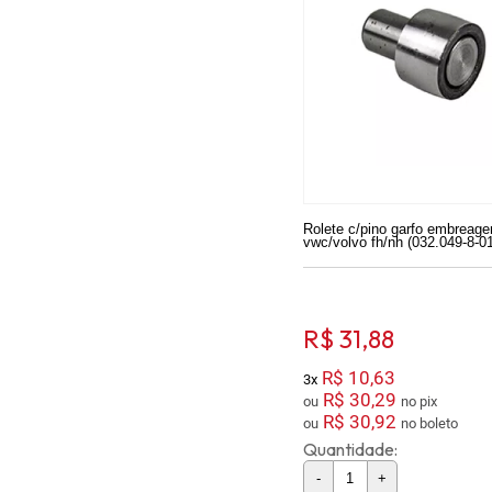
Rolete c/pino garfo embreag
vwc/volvo fh/nh (032.049-8-01
R$ 31,88
R$ 10,63
3x
R$ 30,29
ou
no pix
R$ 30,92
ou
no boleto
Quantidade:
-
+