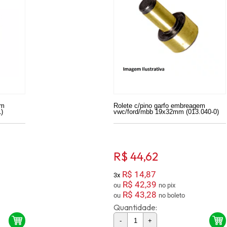
em
Rolete c/pino garfo embreagem
)
vwc/ford/mbb 19x32mm (013.040-0)
R$ 44,62
R$ 14,87
3x
R$ 42,39
ou
no pix
R$ 43,28
ou
no boleto
Quantidade:
-
+