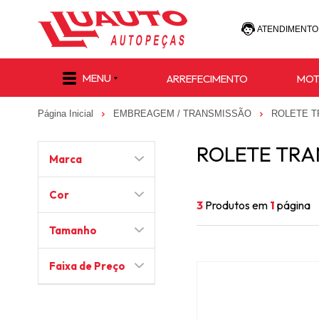
ATENDIMENTO
(47) 30
MENU
ARREFECIMENTO
MO
(47) 9 8811-
Página Inicial
EMBREAGEM / TRANSMISSÃO
ROLETE 
e-commerce@lu
ROLETE TRA
Marca
Cor
3
Produtos em
1
página
Tamanho
Faixa de Preço