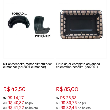
Kit abracadeira motor climatizador
Filtro de ar completo advanced
climatizar (abr2001 climatizar)
celebration neoclim (fac2001)
R$ 42,50
R$ 85,00
R$ 14,17
R$ 28,33
3x
3x
R$ 40,37
R$ 80,75
ou
no pix
ou
no pix
R$ 41,22
R$ 82,45
ou
no boleto
ou
no boleto