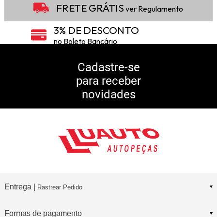
FRETE GRÁTIS
ver Regulamento
3% DE DESCONTO
no Boleto Bancário
5% DE DESCONTO
no Pix
Cadastre-se
para receber
10% DE CASHBACK
novidades
Consulte Regulamento
Entrega |
Rastrear Pedido
Formas de pagamento