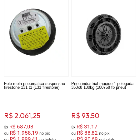
Fole mola pneumatica suspensao
Pneu industrial macico 1 polegada
firestone 131 t1 (131 firestone)
350x8 100kg (100758 fb pneu)
R$ 2.061,25
R$ 93,50
R$ 687,08
R$ 31,17
3x
3x
R$ 1.958,19
R$ 88,82
ou
no pix
ou
no pix
R$ 1.999,41
R$ 90,69
ou
no boleto
ou
no boleto