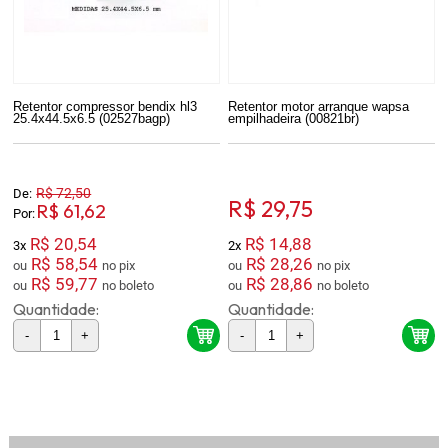
Retentor compressor bendix hl3
Retentor motor arranque wapsa
25.4x44.5x6.5 (02527bagp)
empilhadeira (00821br)
R$ 72,50
De:
R$ 29,75
R$ 61,62
Por:
R$ 20,54
R$ 14,88
3x
2x
R$ 58,54
R$ 28,26
ou
no pix
ou
no pix
R$ 59,77
R$ 28,86
ou
no boleto
ou
no boleto
Quantidade:
Quantidade:
-
+
-
+
12
Produtos