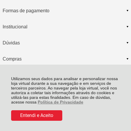
Formas de pagamento
Institucional
Dúvidas
Compras
Utilizamos seus dados para analisar e personalizar nossa
loja virtual durante a sua navegação e em serviços de
terceiros parceiros. Ao navegar pela loja virtual, você nos
autoriza a coletar tais informações através do cookies e
utilizá-las para estas finalidades. Em caso de dúvidas,
acesse nossa
Política de Privacidade
CENTRAL DE ATENDIMENTO
De:
R$ 45,00
Por:
R$ 38,25
Entendi e Aceito
Rua Santa Cecilia, 102 Iririu CEP 89227-055 -
Joinville - SC
Comprar