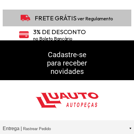
FRETE GRÁTIS
ver Regulamento
3% DE DESCONTO
no Boleto Bancário
5% DE DESCONTO
no Pix
Cadastre-se
para receber
10% DE CASHBACK
novidades
Consulte Regulamento
Entrega |
Rastrear Pedido