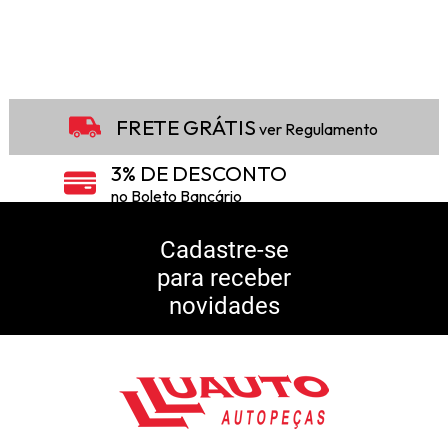
FRETE GRÁTIS
ver Regulamento
3% DE DESCONTO
no Boleto Bancário
5% DE DESCONTO
no Pix
Cadastre-se
para receber
10% DE CASHBACK
novidades
Consulte Regulamento