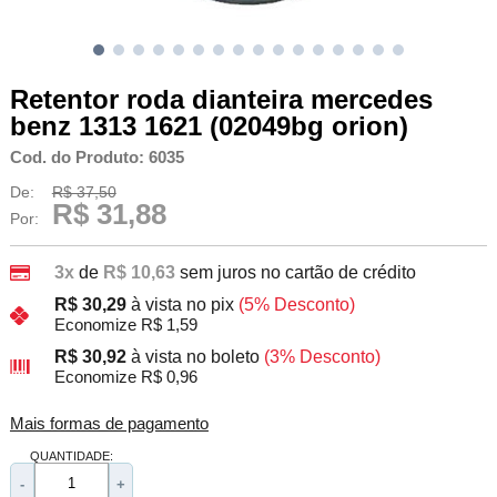
Retentor roda dianteira mercedes
benz 1313 1621 (02049bg orion)
Cod. do Produto: 6035
De:
R$ 37,50
R$ 31,88
Por:
3x
de
R$ 10,63
sem juros no cartão de crédito
R$ 30,29
à vista no pix
(5% Desconto)
Economize R$ 1,59
R$ 30,92
à vista no boleto
(3% Desconto)
Economize R$ 0,96
Mais formas de pagamento
QUANTIDADE:
-
+