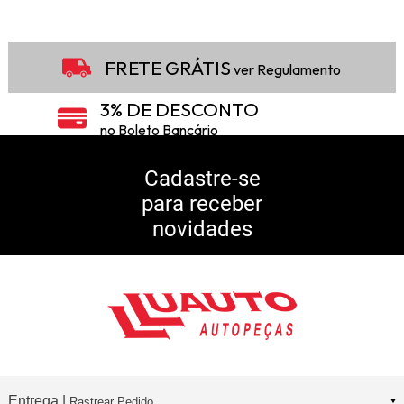
FRETE GRÁTIS
ver Regulamento
3% DE DESCONTO
no Boleto Bancário
5% DE DESCONTO
no Pix
Cadastre-se
para receber
10% DE CASHBACK
novidades
Consulte Regulamento
Entrega |
Rastrear Pedido