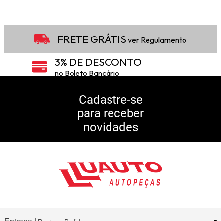
FRETE GRÁTIS
ver Regulamento
3% DE DESCONTO
no Boleto Bancário
5% DE DESCONTO
no Pix
Cadastre-se
para receber
10% DE CASHBACK
novidades
Consulte Regulamento