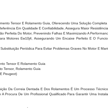
olamento Tensor E Rolamento Guia, Oferecendo Uma Solução Completa
Referência Em Qualidade E Confiabilidade, Assegura Maior Resistência 
ão Perfeita Do Motor, Prevenindo Falhas E Maximizando A Performanc
o Para Motores Ew10j4, Assegurando Um Encaixe Perfeito E O Funci
ubstituição Periódica Para Evitar Problemas Graves No Motor E Man
ento Tensor E Rolamento Guia
o Tensor, Rolamento Guia
 E Peugeot)
tituição Da Correia Dentada E Dos Rolamentos É Um Processo Técni
 A Procura De Um Profissional Qualificado Para Garantir Uma Instal