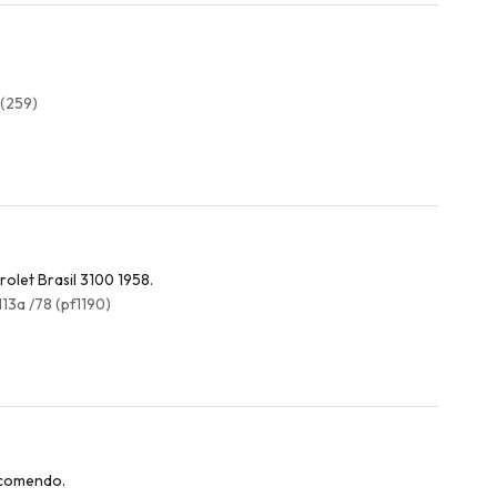
 (259)
olet Brasil 3100 1958.
13a /78 (pf1190)
recomendo.