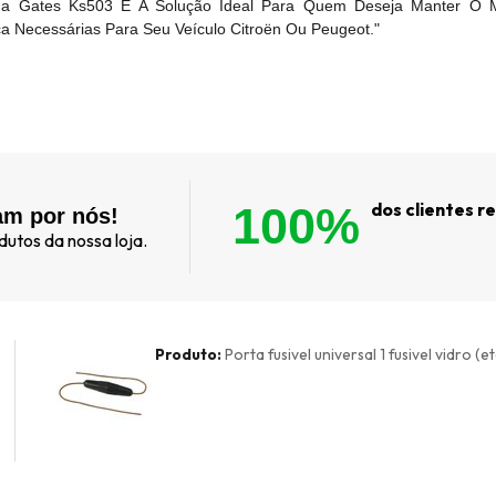
tada Gates Ks503 É A Solução Ideal Para Quem Deseja Manter O 
ça Necessárias Para Seu Veículo Citroën Ou Peugeot."
100%
dos clientes 
am por nós!
utos da nossa loja.
Produto:
Porta fusivel universal 1 fusivel vidro (