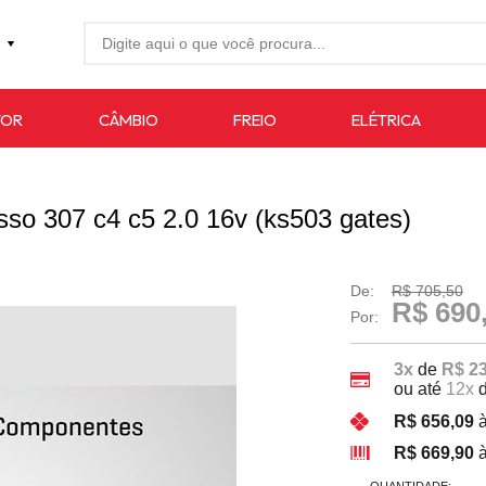
27-4733
TOR
CÂMBIO
FREIO
ELÉTRICA
7619
auto.com.br
asso 307 c4 c5 2.0 16v (ks503 gates)
De:
R$ 705,50
R$ 690
Por:
3x
de
R$ 2
ou até
12x
R$ 656,09
à
R$ 669,90
à
QUANTIDADE: