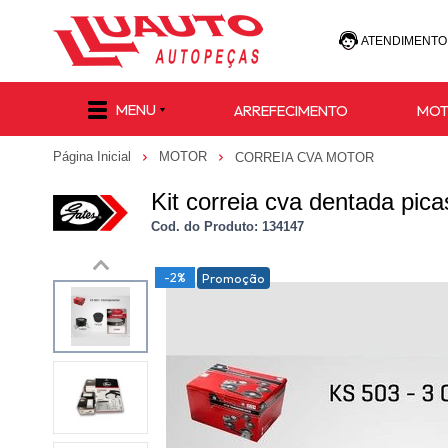
ATENDIMENTO
(47) 30
MENU
ARREFECIMENTO
MO
(47) 9 8811-
Página Inicial
MOTOR
CORREIA CVA MOTOR
e-commerce@lu
Kit correia cva dentada pic
Cod. do Produto: 134147
-2%
Promoção