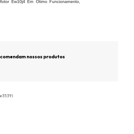
Motor Ew10j4 Em Ótimo Funcionamento,
recomendam nossos produtos
ete3539)