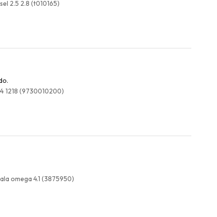
el 2.5 2.8 (t010165)
do.
214 1218 (9730010200)
ala omega 4.1 (3875950)