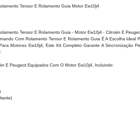
olamento Tensor E Rolamento Guia Motor Ew10j4
lamento Tensor E Rolamento Guia - Motor Ew10j4 - Citroën E Peugeo
Comando Com Rolamento Tensor E Rolamento Guia É A Escolha Ideal 
Para Motores Ew10j4, Este Kit Completo Garante A Sincronização P
.
oën E Peugeot Equipados Com O Motor Ew10j4, Incluindo:
)
iante)