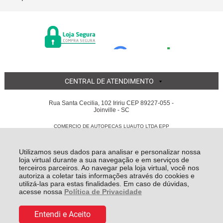
CENTRAL DE ATENDIMENTO
Rua Santa Cecilia, 102 Iririu CEP 89227-055 -
Joinville - SC
COMERCIO DE AUTOPECAS LUAUTO LTDA EPP
05.855.311/0001-56 - Todos os direitos reservados
-
Luauto
-
2026
Utilizamos seus dados para analisar e personalizar nossa
loja virtual durante a sua navegação e em serviços de
terceiros parceiros. Ao navegar pela loja virtual, você nos
autoriza a coletar tais informações através do cookies e
utilizá-las para estas finalidades. Em caso de dúvidas,
acesse nossa
Política de Privacidade
De:
R$ 3,00
Por:
R$ 2,55
Entendi e Aceito