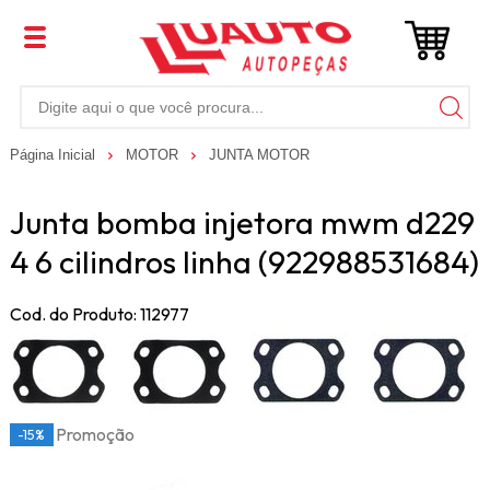
Página Inicial
MOTOR
JUNTA MOTOR
Junta bomba injetora mwm d229
4 6 cilindros linha (922988531684)
Cod. do Produto: 112977
Promoção
-15%