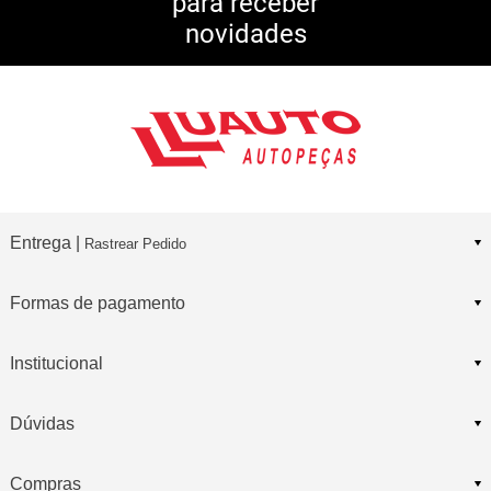
para receber
10% DE CASHBACK
novidades
Consulte Regulamento
Entrega |
Rastrear Pedido
Formas de pagamento
Institucional
Dúvidas
Compras