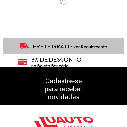
FRETE GRÁTIS
ver Regulamento
3% DE DESCONTO
no Boleto Bancário
5% DE DESCONTO
no Pix
Cadastre-se
para receber
10% DE CASHBACK
novidades
Consulte Regulamento