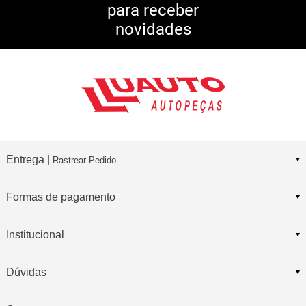
para receber
10% DE CASHBACK
novidades
Consulte Regulamento
Entrega |
Rastrear Pedido
Formas de pagamento
Institucional
Dúvidas