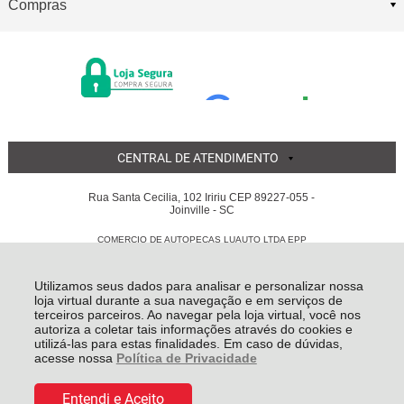
Compras
CENTRAL DE ATENDIMENTO
Rua Santa Cecilia, 102 Iririu CEP 89227-055 -
Joinville - SC
COMERCIO DE AUTOPECAS LUAUTO LTDA EPP
05.855.311/0001-56 - Todos os direitos reservados
-
Luauto
-
2026
Utilizamos seus dados para analisar e personalizar nossa
loja virtual durante a sua navegação e em serviços de
terceiros parceiros. Ao navegar pela loja virtual, você nos
autoriza a coletar tais informações através do cookies e
utilizá-las para estas finalidades. Em caso de dúvidas,
acesse nossa
Política de Privacidade
De:
R$ 65,00
Por:
R$ 63,75
Entendi e Aceito