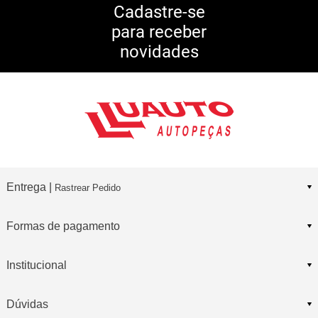
5% DE DESCONTO
no Pix
Cadastre-se
para receber
10% DE CASHBACK
novidades
Consulte Regulamento
Entrega |
Rastrear Pedido
Formas de pagamento
Institucional
Dúvidas