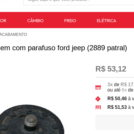
27-4733
TOR
CÂMBIO
FREIO
ELÉTRICA
7619
 ACABAMENTO
auto.com.br
em com parafuso ford jeep (2889 patral)
R$ 53,12
3x
de
R$ 17
ou até
6x
d
R$ 50,46
à 
R$ 51,53
à 