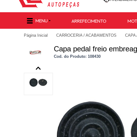
(47) 30
MENU
ARREFECIMENTO
MO
(47) 9 8811-
Página Inicial
CARROCERIA / ACABAMENTOS
CAPA
e-commerce@lu
Capa pedal freio embreag
Cod. do Produto: 108430