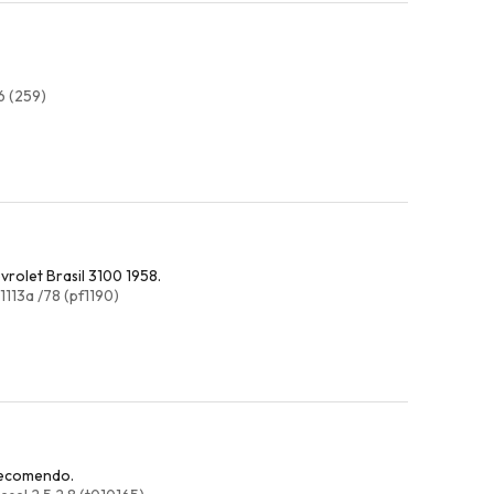
6 (259)
rolet Brasil 3100 1958.
1113a /78 (pf1190)
 recomendo.