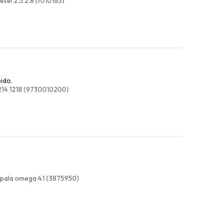
sel 2.5 2.8 (t010165)
ido.
1214 1218 (9730010200)
opala omega 4.1 (3875950)