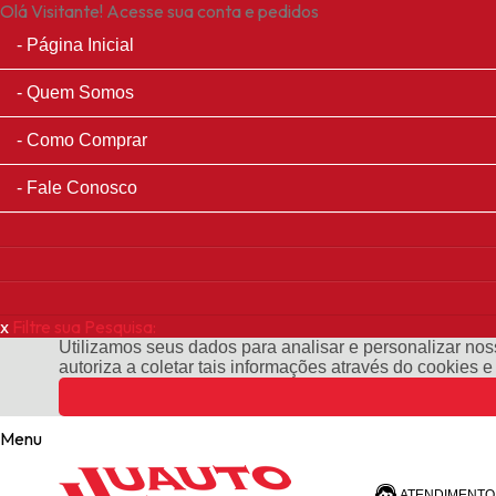
Olá Visitante!
Acesse sua conta e pedidos
Página Inicial
Quem Somos
Como Comprar
Fale Conosco
x
Filtre sua Pesquisa:
Utilizamos seus dados para analisar e personalizar noss
autoriza a coletar tais informações através do cookies 
Menu
ATENDIMENTO