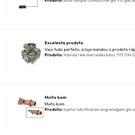
Produto:
Boia tanque combustivel gm s10 gas die
Excelente produto
Veio tudo perfeito, a loja mandou o produto ráp
Produto:
Valvula rele mercedes benz 1113 1114 
Muito bom
Muito bom
Produto:
Injetor lubrificacao engrenagem gm 