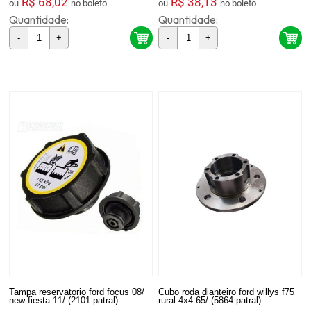
R$ 68,02
R$ 38,13
ou
no boleto
ou
no boleto
Quantidade:
Quantidade:
-
+
-
+
Tampa reservatorio ford focus 08/
Cubo roda dianteiro ford willys f75
new fiesta 11/ (2101 patral)
rural 4x4 65/ (5864 patral)