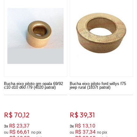
Bucha eixo piloto gm opala 69/92
Bucha eixo piloto ford willys f75
c10 d10 d60 /79 (4020 patral)
jeep rural (1837t patral)
R$ 70,12
R$ 39,31
R$ 23,37
R$ 13,10
3x
3x
R$ 66,61
R$ 37,34
ou
no pix
ou
no pix