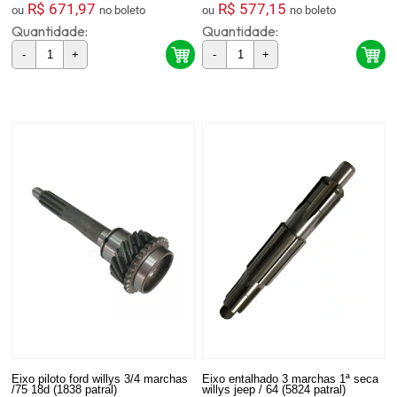
R$ 671,97
R$ 577,15
ou
no boleto
ou
no boleto
Quantidade:
Quantidade:
-
+
-
+
Eixo piloto ford willys 3/4 marchas
Eixo entalhado 3 marchas 1ª seca
/75 18d (1838 patral)
willys jeep / 64 (5824 patral)