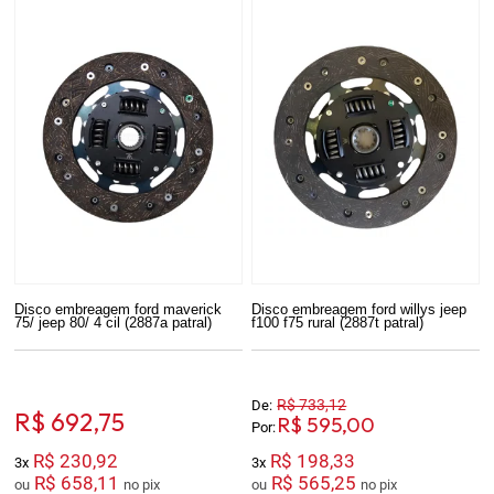
Disco embreagem ford maverick
Disco embreagem ford willys jeep
75/ jeep 80/ 4 cil (2887a patral)
f100 f75 rural (2887t patral)
R$ 733,12
De:
R$ 692,75
R$ 595,00
Por:
R$ 230,92
R$ 198,33
3x
3x
R$ 658,11
R$ 565,25
ou
no pix
ou
no pix