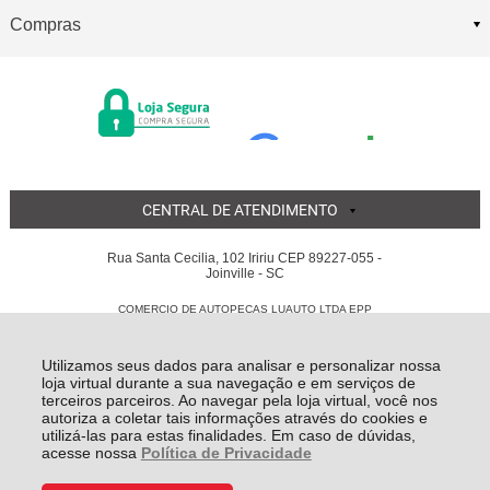
Compras
CENTRAL DE ATENDIMENTO
Rua Santa Cecilia, 102 Iririu CEP 89227-055 -
Joinville - SC
COMERCIO DE AUTOPECAS LUAUTO LTDA EPP
05.855.311/0001-56 - Todos os direitos reservados
-
Luauto
-
2026
Utilizamos seus dados para analisar e personalizar nossa
loja virtual durante a sua navegação e em serviços de
terceiros parceiros. Ao navegar pela loja virtual, você nos
autoriza a coletar tais informações através do cookies e
utilizá-las para estas finalidades. Em caso de dúvidas,
acesse nossa
Política de Privacidade