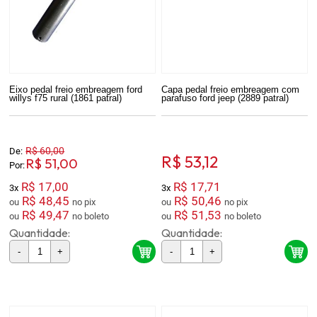
Eixo pedal freio embreagem ford
Capa pedal freio embreagem com
willys f75 rural (1861 patral)
parafuso ford jeep (2889 patral)
R$ 60,00
De:
R$ 53,12
R$ 51,00
Por:
R$ 17,00
R$ 17,71
3x
3x
R$ 48,45
R$ 50,46
ou
no pix
ou
no pix
R$ 49,47
R$ 51,53
ou
no boleto
ou
no boleto
Quantidade:
Quantidade:
-
+
-
+