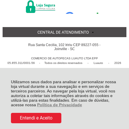
CENTRAL DE ATENDIMENTO
Rua Santa Cecilia, 102 Iririu CEP 89227-055 -
Joinville - SC
COMERCIO DE AUTOPECAS LUAUTO LTDA EPP
05.855.311/0001-56 - Todos os direitos reservados
-
Luauto
-
2026
Utilizamos seus dados para analisar e personalizar nossa
loja virtual durante a sua navegação e em serviços de
terceiros parceiros. Ao navegar pela loja virtual, você nos
autoriza a coletar tais informações através do cookies e
utilizá-las para estas finalidades. Em caso de dúvidas,
acesse nossa
Política de Privacidade
Entendi e Aceito
De:
R$ 87,50
COMPRAR
R$ 66,94
Por: