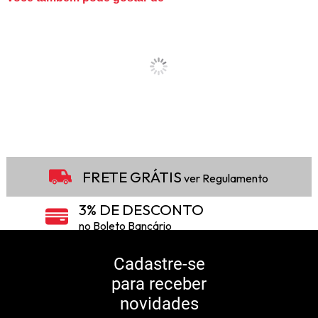
FRETE GRÁTIS
ver Regulamento
3% DE DESCONTO
no Boleto Bancário
5% DE DESCONTO
no Pix
Cadastre-se
para receber
10% DE CASHBACK
novidades
Consulte Regulamento