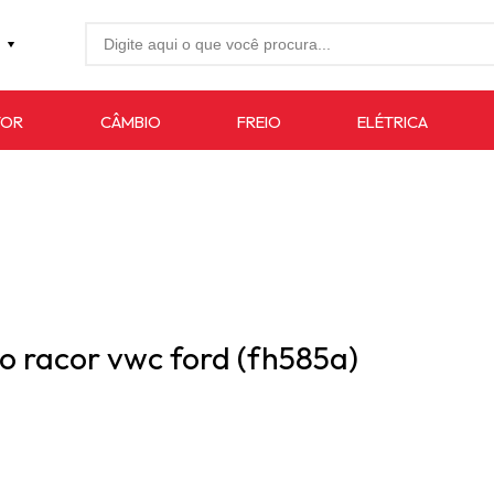
27-4733
TOR
CÂMBIO
FREIO
ELÉTRICA
7619
auto.com.br
po racor vwc ford (fh585a)