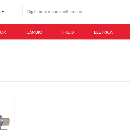
27-4733
TOR
CÂMBIO
FREIO
ELÉTRICA
7619
auto.com.br