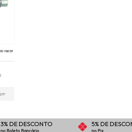
po racor
l
gar
3% DE DESCONTO
5% DE DESC
no Boleto Bancário
no Pix