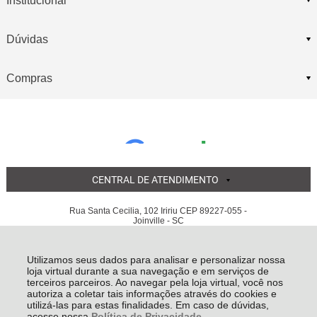
Institucional
Dúvidas
Compras
CENTRAL DE ATENDIMENTO
Rua Santa Cecilia, 102 Iririu CEP 89227-055 -
Joinville - SC
COMERCIO DE AUTOPECAS LUAUTO LTDA EPP
05.855.311/0001-56 - Todos os direitos reservados
-
Luauto
-
2026
Utilizamos seus dados para analisar e personalizar nossa
loja virtual durante a sua navegação e em serviços de
terceiros parceiros. Ao navegar pela loja virtual, você nos
autoriza a coletar tais informações através do cookies e
utilizá-las para estas finalidades. Em caso de dúvidas,
acesse nossa
Política de Privacidade