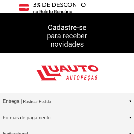
3% DE DESCONTO
no Boleto Bancário
5% DE DESCONTO
no Pix
Cadastre-se
para receber
10% DE CASHBACK
novidades
Consulte Regulamento
Entrega |
Rastrear Pedido
Formas de pagamento