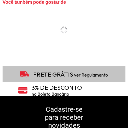
Você também pode gostar de
FRETE GRÁTIS
ver Regulamento
3% DE DESCONTO
no Boleto Bancário
5% DE DESCONTO
no Pix
Cadastre-se
para receber
10% DE CASHBACK
novidades
Consulte Regulamento