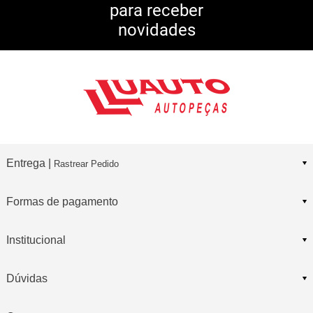
para receber
10% DE CASHBACK
novidades
Consulte Regulamento
Entrega |
Rastrear Pedido
Formas de pagamento
Institucional
Dúvidas