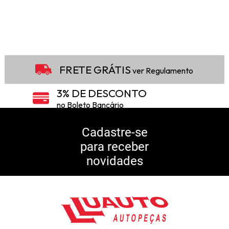
FRETE GRÁTIS
ver Regulamento
3% DE DESCONTO
no Boleto Bancário
5% DE DESCONTO
no Pix
Cadastre-se
para receber
10% DE CASHBACK
novidades
Consulte Regulamento