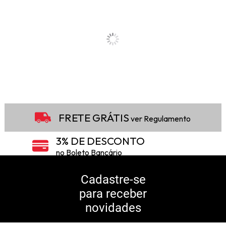
FRETE GRÁTIS
ver Regulamento
3% DE DESCONTO
no Boleto Bancário
5% DE DESCONTO
no Pix
Cadastre-se
para receber
10% DE CASHBACK
novidades
Consulte Regulamento