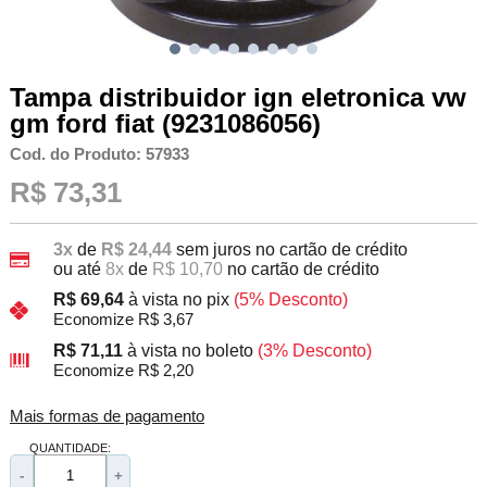
Tampa distribuidor ign eletronica vw
gm ford fiat (9231086056)
Cod. do Produto: 57933
R$ 73,31
3x
de
R$ 24,44
sem juros no cartão de crédito
ou até
8x
de
R$ 10,70
no cartão de crédito
R$ 69,64
à vista no pix
(5% Desconto)
Economize R$ 3,67
R$ 71,11
à vista no boleto
(3% Desconto)
Economize R$ 2,20
Mais formas de pagamento
QUANTIDADE:
-
+