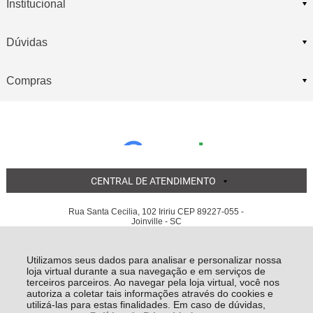
Institucional
Dúvidas
Compras
CENTRAL DE ATENDIMENTO
Rua Santa Cecilia, 102 Iririu CEP 89227-055 -
Joinville - SC
COMERCIO DE AUTOPECAS LUAUTO LTDA EPP
05.855.311/0001-56 - Todos os direitos reservados
-
Luauto
-
2026
Utilizamos seus dados para analisar e personalizar nossa
loja virtual durante a sua navegação e em serviços de
terceiros parceiros. Ao navegar pela loja virtual, você nos
autoriza a coletar tais informações através do cookies e
utilizá-las para estas finalidades. Em caso de dúvidas,