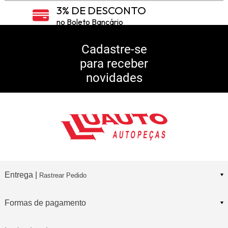
3% DE DESCONTO
no Boleto Bancário
5% DE DESCONTO
no Pix
Cadastre-se
para receber
10% DE CASHBACK
novidades
Consulte Regulamento
Entrega |
Rastrear Pedido
Formas de pagamento