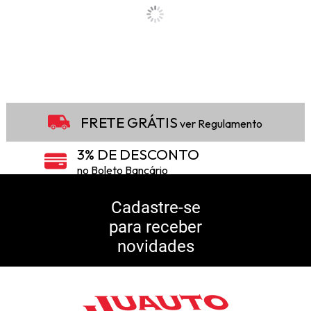
FRETE GRÁTIS
ver Regulamento
3% DE DESCONTO
no Boleto Bancário
5% DE DESCONTO
no Pix
Cadastre-se
para receber
10% DE CASHBACK
novidades
Consulte Regulamento