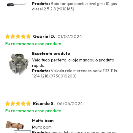
Produto:
Boia tanque combustivel gm s10 gas
diesel 2.5 2.8 (t010165)
Gabriel D.
01/07/2024
Eu recomendo esse produto.
Excelente produto
Veio tudo perfeito, a loja mandou o produto
rápido.
Produto:
Valvula rele mercedes benz 1113 1114
1214 1218 (9730010200)
Ricardo S.
06/06/2024
Eu recomendo esse produto.
Muito bom
Muito bom
Produto:
Injetor lubrificacao engrenagem gm