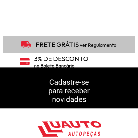
FRETE GRÁTIS
ver Regulamento
3% DE DESCONTO
no Boleto Bancário
5% DE DESCONTO
no Pix
Cadastre-se
para receber
10% DE CASHBACK
novidades
Consulte Regulamento