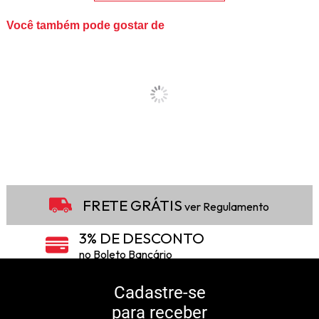
Você também pode gostar de
FRETE GRÁTIS
ver Regulamento
3% DE DESCONTO
no Boleto Bancário
5% DE DESCONTO
no Pix
Cadastre-se
para receber
10% DE CASHBACK