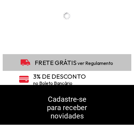
FRETE GRÁTIS
ver Regulamento
3% DE DESCONTO
no Boleto Bancário
5% DE DESCONTO
no Pix
Cadastre-se
para receber
10% DE CASHBACK
novidades
Consulte Regulamento