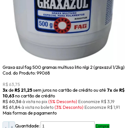
Graxa azul fag 500 gramas multiuso litio nlgi 2 (graxazul 1/2kg)
Cod. do Produto: 99068
R$ 63,75
3x
de
R$ 21,25
sem juros no cartão de crédito
ou até
7x
de
R$
10,63
no cartão de crédito
R$ 60,56
à vista no pix
(5% Desconto)
Economize R$ 3,19
R$ 61,84
à vista no boleto
(3% Desconto)
Economize R$ 1,91
Mais formas de pagamento
Quantidade:
Comprar
-
+