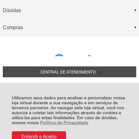
Dúvidas
Compras
CENTRAL DE ATENDIMENTO
Rua Santa Cecilia, 102 Iririu CEP 89227-055 -
Joinville - SC
Utilizamos seus dados para analisar e personalizar nossa
COMERCIO DE AUTOPECAS LUAUTO LTDA EPP
loja virtual durante a sua navegação e em serviços de
05.855.311/0001-56 - Todos os direitos reservados
-
Luauto
-
2026
terceiros parceiros. Ao navegar pela loja virtual, você nos
autoriza a coletar tais informações através do cookies e
utilizá-las para estas finalidades. Em caso de dúvidas,
acesse nossa
Política de Privacidade
Entendi e Aceito