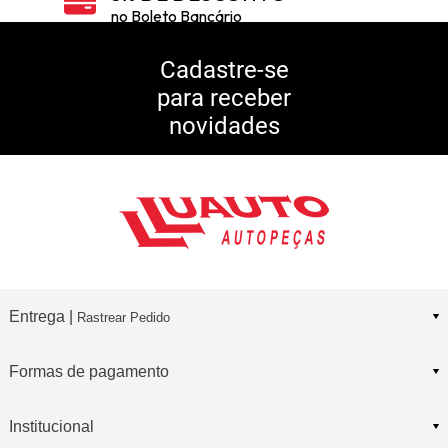
no Boleto Bancário
5% DE DESCONTO
no Pix
Cadastre-se
para receber
10% DE CASHBACK
novidades
Consulte Regulamento
Entrega |
Rastrear Pedido
Formas de pagamento
Institucional