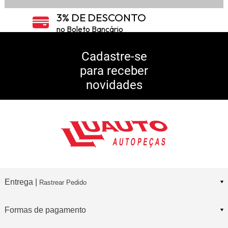
3% DE DESCONTO
no Boleto Bancário
5% DE DESCONTO
no Pix
Cadastre-se
para receber
10% DE CASHBACK
novidades
Consulte Regulamento
Entrega |
Rastrear Pedido
Formas de pagamento