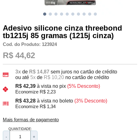
Adesivo silicone cinza threebond
tb1215j 85 gramas (1215j cinza)
Cod. do Produto: 123924
R$ 44,62
3x
de
R$ 14,87
sem juros no cartão de crédito
ou até
5x
de
R$ 10,20
no cartão de crédito
R$ 42,39
à vista no pix
(5% Desconto)
Economize R$ 2,23
R$ 43,28
à vista no boleto
(3% Desconto)
Economize R$ 1,34
Mais formas de pagamento
QUANTIDADE:
-
+