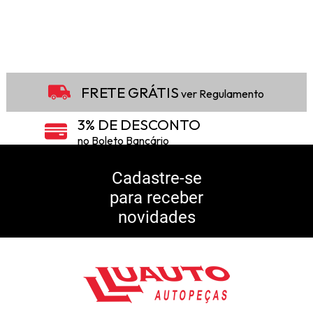
FRETE GRÁTIS
ver Regulamento
3% DE DESCONTO
no Boleto Bancário
5% DE DESCONTO
no Pix
Cadastre-se
para receber
10% DE CASHBACK
novidades
Consulte Regulamento