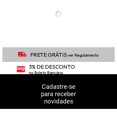
FRETE GRÁTIS
ver Regulamento
3% DE DESCONTO
no Boleto Bancário
5% DE DESCONTO
no Pix
Cadastre-se
para receber
10% DE CASHBACK
novidades
Consulte Regulamento