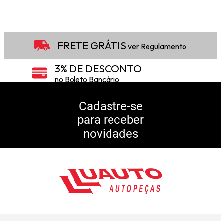
FRETE GRÁTIS
ver Regulamento
3% DE DESCONTO
no Boleto Bancário
5% DE DESCONTO
no Pix
Cadastre-se
para receber
10% DE CASHBACK
novidades
Consulte Regulamento